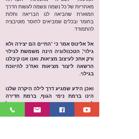
מאחריות של כל נשמה ונשמה לעשות הדרך 
המוארת שהביאה לנו הבריאה ותלות 
בחומר ובכלים שמביאים לחוסר מוטיבציה 
להתמודד.
אל אלינוס אמר כי "החיים הם יצירה ולא 
גילוי", הטכנולוגיה הינה משמשת לגילוי 
ורק אחכ לעיצוב מציאות, ואנו אנו קיבלנו 
הרשאה ליצור מציאות ואח"כ להיווכח 
בגילוי.
ואכן הידע שמגיע דרך לילה היקרה שלנו 
הינו ברמת נימי הגוף, ברמת חדירה 
למדורים, מתוך תאחיזה בדי אי אן על 
מנת להביא באנו עידן חדש ופריצת דרך, 
דרך כל התהליך המדויק שהבריאה 
מכוונת אותנו אליו, ועל כן לא מדלגים 
בשיעורים, לא קופצים בספרים אלא 