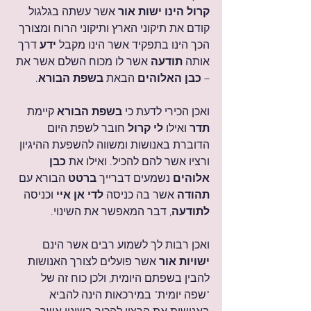
קרול הינו ישות אור
 אשר עשתה בגלגול 
קודם את תיקוני הארץ ותיקוני הרוח ומצורך 
הכך הינו בתפקיד אשר הינו מקבל 
ידע
 דרך 
אותה 
תודעה
 אשר לו מכוח השלם אשר את 
– 
כבן האלוהים
 הבאת 
בשפת הבורא
.
ואכן הכירי לדעת כי 
בשפת הבורא
 קיימת 
תדר
 ואילו 
לי קרול
 חובר לשפת היום 
הדוברת באנושות ומשווה להשפעת ההיגיון 
ורציו אשר להם להכיל. ואילו את 
כבן 
אלוהים
 נשמעים דברייך
 ברטט
 הבורא עם
תהודה
 אשר בה כניסה
 לדי אן איי 
וכניסה
לתודעה
, דבר המאפשר את השינוי.
ואכן רבות לך לשמוע רבים אשר הינם 
ישויות אור
 אשר פועלים לצורך האנושות 
להבין בשפתם היומית, ולכן כוח זה של 
"שפה יומית" במירכאות הינה להביא 