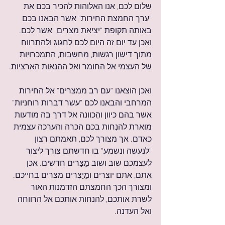
שלום לכם, אנו האלוהות להכיר בכם את 
"ערך החמצת החירות" אשר הבאנו בכם 
באותה תקופת "יציאת מצרים" אשר לכם. 
ואכן עד יום זה היום לכם לחגוג ולהתרווח 
מתוך דישון רגשות, מחשבות, התמכרויות 
של העצמי אל החומר ואל ההנאות הארציות.
ואכן הוצאנו "עם רב ממצרים" אל החירות 
המרחבי והבאנו לכם "עשר דברות רוחניות" 
אשר בהם כיוון והְכוונה אל דרך בה מודעות 
מוארת להנְחות בכם הכרה והערכה עצמית 
כאדם. אך מצורך לכם, תאמתם רצון 
"לנעשה ונשמע" בו חדשתם צורך ליצור 
לעצמכם שוב ושוב מֵצַרים חדשים. אכן 
אתם, אתם יוצרים ומֵיַצְרים מצרים בחייכם. 
ומצורך הכך החמצתם הזדמנות האור 
לשרת אותכם, להנחות אותכם אל הרווחה 
ואל העדנה.