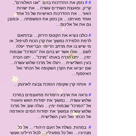
# #
נזמן את ההדרכות בהם "אנו האלוהים",
קריון, ומועצת השתיים עשרה… את ישויות
האור… את ההדרכות האישיות של כל אחד
ואחד מאיתנו… וכן נזמן את המשפחה… וכמובן
גם את אל אלינוס…
#
כולנו נוציא את הקונוס הירוק… ובהתאם
לרמת הלמידה נמשוך את קרן הכוח לטיפול, או
מי שיש בו את מרחב הריפוי הבריאתי יעלה
לשם… ואלו אשר יש בהם את "המרכז" שבמוח
ימין… יתנו הכרה באותו "מרכז"… יתנו הכרה
בעין השלישית… ויעלו אל מרכז שלוש עשרה…
שם יוציאו את הקרן השקופה אל הכתר ואל
האינסוף…
#
אותה קרן שקופה הופכת צבעה לארגמן…
#
נראה את ארבע היסודות מתעצמים במרכז
שלוש עשרה… נמשוך את יסודות האש והאוויר
אל "המרכז" שבמוח ימין… נעלה שוב אל מרכז
שלוש עשרה ונמשוך את יסודות המים והאדמה
אל הכתר ואל העין השלישית…
#
במהות, נשלח אל העם היהודי… אל כל
מנהיגיו… ואל כל מפעיליו… לכול חיילינו ואנשי