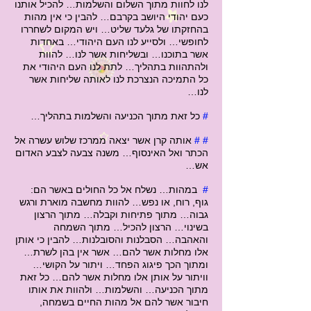
לנו לחוות מתוך השלום והשלמות… להכיל אותנו
כעם יהודי היושב בקרבם… להבין כי אין מהות
בהחזקתו של גלעד שליט… ויש המקום לשחררו
לחופשי… ולסייע לנו העם היהודי… באחדות
אשר בתוכנו… ובשליחות אשר לנו… להוות
ולהתהוות בתהליך… לתת לנו העם היהודי את
כל התמיכה הנצרכת לנו לאותה שליחות אשר
לנו…
#
כל זאת מתוך הכניעה והשלמות בתהליך…
# #
אותה קרן אשר יצאה ממרכז שלוש עשרה אל
הכתר ואל האינסוף… משנה צבעה לצבע האדום
אש…
#
במהות… נשלח אל כל החולים באשר הם:
גוף, רוח, או נפש… להוות מחשבה מוארת ורגש
גבוה… מתוך פתיחות וקבלה… מתוך הרצון
בשינוי… הרצון להכיל… מתוך השמחה
והאהבה… הסבלנות והסובלנות… להבין כי אותן
אלו מחלות אשר להם… אשר אין בהן לשרת…
ומתוך הכך פיגוג הפחד… ויתור על הקושי…
וויתור על אותן אלו מחלות אשר להם… כל זאת
מתוך הכניעה… והשלמות… ולהוות את אותו
חיבור אשר להם אל מהות החיים בשמחה,