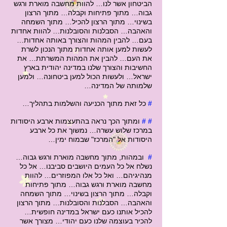
הביטחון אשר לנו… להוות מחשבה מוארת ורגש
גבוה… מתוך פתיחות וקבלה… מתוך הרצון
בשינוי… מתוך הרצון להכיל… מתוך השמחה
והאהבה… הסבלנות והסובלנות… להוות אחדות
בעם… להבין המהות והצורך באותה אחדות…
לעשות למען אותה אחדות מתוך הנכון לשרת
את העם… להבין את המהות המשרתת… את
החשיבות והצורך שלנו במדינה יהודית בארץ
ישראל… ולעשות הכול למען ביטחונה… ולמען
שלמותה של המדינה…
#
כל זאת מתוך הכניעה והשלמות בתהליך…
# #
ומתוך הכך נראה בהתעצמות ארבע היסודות
במרכז שלוש עשרה… נמשוך את כל ארבע
היסודות אל "המרכז" שבמוח ימין…
#
ובמהות, מתוך מחשבה מוארת ורגש גבוה…
נשלח אל כל העמים היושבים סביבנו… אל כל
מנהיגיהם… ואל כל אלו המפוזרים… להוות
מחשבה מוארת ורגש גבוה… מתוך פתיחות
וקבלה… מתוך הרצון בשינוי… מתוך השמחה
והאהבה… הסבלנות והסובלנות… מתוך הרצון
להכיל אותנו כעם ישראל במדינה חופשית…
להכיר בעוצמה שלנו כעם יהודי… מצורך אשר