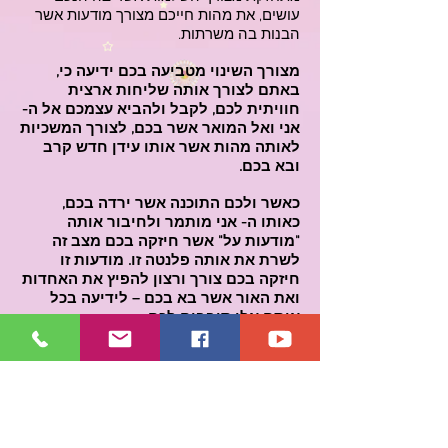
עושים, את מהות חייכם מצורך מודעות אשר
הבנות בה משרתות.
מצורך השינוי מטביעה בכם ידיעה כי,
באתם לצורך אותה שליחות ארצית
חוויתית לכם, לקבל ולהביא עצמכם אל ה-
אני ואל המואר אשר בכם, לצורך המשכיות
לאותה מהות אשר אותו עידן חדש קרב
ובא בכם.
כאשר ולכם התוכנה אשר ירדה בכם,
כאותו ה- אני מותמר ולחיבור אותה
"מודעות על" אשר חיזקה בכם מצב זה
לשרת את אותה פלנטה זו. מודעות זו
חיזקה בכם צורך ורצון להפיץ את האחדות
ואת האור אשר בא בכם – לידיעה בכל
אותם אלו סובבים לכם.
כל תהליך יומי לכם מבקש התמרה לחוות,
מבקש הבנה לעוד. ועל כן כאשר תחברו מתוך
הכרה זו, מישכו מהות זו לביטוי. ביטוי אשר
ייתן בו עוצמתו בכל מהלך ותהליך בחייכם
אשר בא מתוך שמחה לאחדות, לבטא דרך