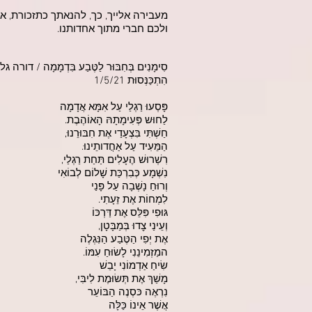
מעבירה אלייך, כך, להנאתך כתזכורת, א
ולכם חברי מתוך אחדותנו.
סִימָנִים בְּחִבּוּר לַטֶּבַע בִּדְמָמָה / דורה ג
הִתְכַּנְּסוּת 1/5/21
פָּסְעוּ רַגְלַי עַל אִמָּא אֲדָמָה
לַחוּש פְּעִימָתָהּ הָאוֹהֶבֶת.
חַשְׁתִּי בִּצְעָדַי אֶת חִבּוּרֵנוּ,
הַמֵּעִיד עַל אַחֲדותֵינוּ.
רִשְׁרוּשׁ הֶעָלִים תַּחַת רַגְלַי,
נִשְׁמָע כְּבִרְכַּת שָׁלוֹם לְבוֹאִי
וְרוּחַ נָשְׁבָה עַל פָּנַי
לִמְחוֹת אֶת זֵעָתִי.
גּוּפִי פִּלֵּס אֶת דַּרְכּוֹ
וְעֵינַי צׇדוּ בְּמַבָּטָן,
אֶת יְפִי הַטֶּבַע הַנִּגְלֶה
המַזְמִינֵנִי לָשׂוּחַ עִמּוֹ.
שִׂיחַ אַדְמוֹנִי יָבֵשׁ
מָשַׁךְ אֶת תְּשׂוּמֶת לִיבִּי,
נִרְאֶה כּסְנֶה הַבּוֹעֵר
אֲשֶׁר אֵינוֹ כַּלָּה