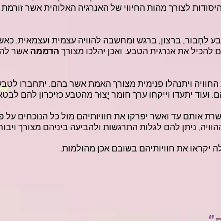
סודות לצורך מהות החיווי של האנרגיה האלוהית אשר זורמת 
בטבע לַחְבור, ברצון, ברגש ומחשבה להוויה עצמית ועצמאית. כ
קם להכיל את אנרגית הטבע. ואכן יהלכו מצורך
הדממה
אשר להם
החוויה ויתנהלו פנימית מצורך האמת אשר בהם. יתחברו לטבע ו
 ועוד יתעדו וייקחו ערך חומר יׇצוּר מהטבע כזיכרון להם לבטא
ת אותם עד ואשר יפרקו את חוויותיהם מול כל הנוכחים על פ
הוויה, ניתן להם לגלות התרגשות ולהביעה ביניהם מצורך ויבורכ
 יקראו את חוויותיהם בשובם אכן מהולמות.