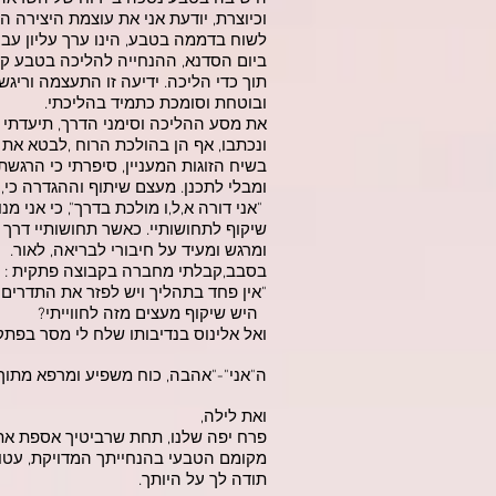
וכיוצרת, יודעת אני את עוצמת היצירה 
לשוח בדממה בטבע, הינו ערך עליון עבו
ביום הסדנא, ההנחייה להליכה בטבע קס
תוך כדי הליכה. ידיעה זו התעצמה וריג
ובוטחת וסומכת כתמיד בהליכתי.
את מסע ההליכה וסימני הדרך, תיעדתי
ונכתבו, אף הן בהולכת הרוח ,לבטא את א
בשיח הזוגות המעניין, סיפרתי כי הרגש
ומבלי לתכנן. מעצם שיתוף וההגדרה כי,
"אני דורה א,ל,ו מולכת בדרך", כי אני 
שיקוף לתחושותיי. כאשר תחושותיי דרך ח
ומרגש ומעיד על חיבורי לבריאה, לאור.
בסבב,קבלתי מחברה בקבוצה פתקית :
"אין פחד בתהליך ויש לפזר את התדרים"
היש שיקוף מעצים מזה לחווייתי?
ואל אלינוס בנדיבותו שלח לי מסר בפתקית
ה"אני"-"אהבה, כוח משפיע ומרפא מתוך
ואת לילה,
פרח יפה שלנו, תחת שרביטיך אספת את 
מקומם הטבעי בהנחייתך המדויקת, עטור
תודה לך על היותך.