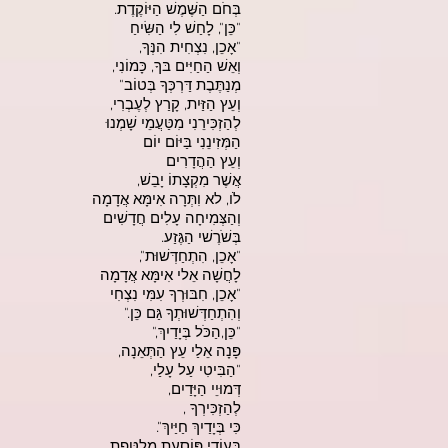
בְּחֹם הַשֶּׁמֶשׁ הַיּוֹקֶדֶת.
"כֵּן", לָחַשׁ לִי הַשִּׂיחַ
"אָכֵן, נִצְחִית הִנְּךָ,
וְאֵשׁ הַחַיִּים בּךָ, כָּמוֹנִי,
מְנַתֶּבֶת דַּרְכְּךָ בְּטוֹב"
וְעֵץ הַזַּיִת, קָרַץ לְעֶבְרִי,
לְהַזְכִּירֵנִי מִטַּעֲמֵי שָׁמְנוּ
הַמְּזִינֵנִי בַּיּוֹם יוֹם
וְעֵץ הַהֲדָרִים
אֲשֶׁר מִקְצָתוֹ יָבֵשׁ,
לֹו, לא וִתְּרָה אִימָּא אֲדָמָה
וְהַצְּמִיחָה עָלִים חֲדָשִׁים
בְּשֹׁרֶשׁי הַגֶּזַע.
"אָכֵן, הִתְחַדְּשׁוּת",
לָחֲשָׁה אֵלי אִימָּא אֲדָמָה
"אָכֵן, חִבּוּרְךָ עִמִּי נִצְחִי
וְהִתְחַדְּשׁוּתְךָ גַּם כֵּן."
"כֵּן,הַכֹּל בְּיָדַיִךְ,"
פָּנָה אֵלַי עֵץ הַתְּאֵנָה,
"הַבִּיטִי עַל עָלַי,
דְּמוּיֵי הַיָּדַיִם,
לְהַזְכִּירְךָ ,
כִּי בְּיָדַיִךְ חַיַּיִךְ".
בְּעוֹדִי פּוֹסַעַת מְלֻטֶּפֶת,