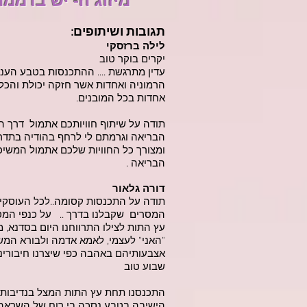
״מיזוג ה- יש בדממ
תגובות ושיתופים:
לילה ברזסקי
יקרים בוקר טוב
עדין מתרגשת .... ההתכנסות בטבע העני
הרמוניה ואחדות אשר חזקה יכולת והכל
אחדות בכל המובנים.
תודה על שיתוף חוויותכם אתמול דרך
הבריאה וגרמתם לי לרחף בהודיה בתדר ש
ומצורך כל החוויות שלכם אתמול המשי
הבריאה .
דורה גלאור
תודה על התכנסות קסומה..לכל העוסקי
המסרים שקבלנו בדרך .. על כנפי המסר
עץ התות לצילו התרווחנו היום בסדנא, 
"האני" לעצמי, לאמא אדמה ולבורא המ
אצבעותיהם באהבה כפי שיצרנו חיבורינו
שבוע טוב
התכנסנו תחת עץ התות המצל בנדיבותו וגז
הישיבה בטבע נסכה בי רוח של השראה ו