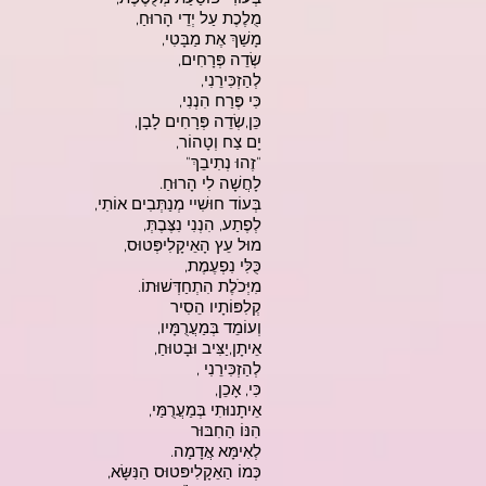
מֻלֶכֶת עַל יְדֵי הָרוּחַ,
מָשַׁךְ אֶת מַבָּטִי,
שְׂדֵה פְּרָחִים,
לְהַזְכִּירֵנִי,
כִּי פֶּרַח הִנְנִי,
כֵּן,שְׂדֵה פְּרָחִים לָבָן,
יָם צַח וְטָהוֹר,
"זֶהוּ נְתִיבֵךְ"
לָחֲשָׁה לִי הָרוּחַ.
בְּעוֹד חוּשִׁיי מְנַתְּבִים אוֹתִי,
לְפֶתַע, הִנְנִי נִצֶּבֶתְּ,
מוּל עֵץ הָאֵיקָלִיפְּטוּס,
כֻּלִּי נִפְעֶמֶת,
מִיְּכֹלֶת הִתְחַדְּשׁוּתוֹ.
קְלִפּוֹתָיו הֵסִיר
וְעוֹמֵד בְּמַעֲרֻמָּיו,
אֵיתָן,יַצִּיב וּבָטוּחַ,
לְהַזְכִּירֵנִי ,
כִּי, אָכֵן,
אֵיתָנוּתִי בְּמַעֲרֻמַּי,
הִנּוֹ הַחִבּוּר
לְאִימָּא אֲדָמָה.
כְּמוֹ הַאֵקָלִיפּטוּס הַנִּשָּׂא,