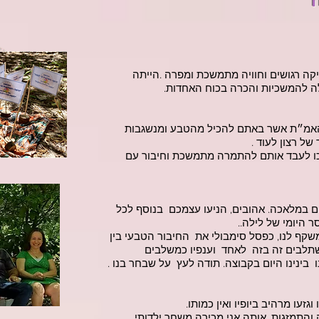
ה״
קה רגושים וחוויה מתמשכת ומפרה .הייתה
ה להמשכיות והכרה בכוח האחדות.
 האמ״ת אשר באתם להכיל מהטבע ומנשגבות
ל רצון לעוד .
כו לעבד אותם להתמרה מתמשכת וחיבור עם
ם במלאכה. אהובים, הניעו עצמכם בנוסף לכל
 היומי של לילה..
משקף לנו, כפסל סימבולי את החיבור הטבעי בין
שתלבים זה בזה לאחד וענפיו כמשלבים
 בינינו היום בקבוצה. תודה לעץ על שבחר בנו .
עו מרהיב ביופיו ואין כמותו.
התמזגות, אותה אני מכירה משחר ילדותי