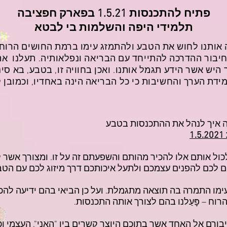
פתיח להתכנסות 1.5.21 בפארק חפציבה
תלמידי היפה והשלמות בי לבטא
ה אותנו לחוש את הטבע ולהתמזג עימו ברמת החושים הרוחנ
 חיבור ההדרכה להתייחד עם הבריאה ונפלאותיה. תעלנו את
היש אשר הידע תגמל אותנו. ואכן בחוויה זו, בטבע, בא סינכ
ידת הערך והחשיבות כי כל הבריאה הינה באחדיו, וכמובן קי
לכול אותם אלו להכיר מהותם והשפעתם זה על זו. ומצורך אשר 
ם לכם להפנים עצמכם ולתעל איכותכם דרך מיזוג לכם עם הטב
 עימו התמרה בה תוצאה מתגמלת. ועל כן הביאי בהם ידיעה לה
רוח – פׇּעַלנו בהם לצורך אותה התכנסות.
יבורם אל האחד אשר בתוכם היוצר קשרים בין "האני", העצמי וכ