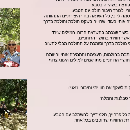
הפורצת בשהייה בטבע.
רי, לצורך חיבור הולם עם הטבע.
מה לי כי, כל השראה בחיי היצירתיים התהוותה
שה אותי בעודי שרוייה בשקט הולכת והולכת בדרך
 בשיר שנכתב בהשראת הרוח. המילים שירדו
שר חוויתי בחושיי הרוחניים.
תי מולכת בדרך וסומכת על ההולכה מבלי לחשוב
מנותבת בהולמות, העצימה והתמירה אותי והיוותה
ושיי הרוחניים מתורגמים למילים העונג צרוף
 לשקף את הווייתי וחיבורי ו"אני":
 סבלנות וחמלה"
כל פרחייך, תלמידייך, להשתלב עם הטבע,
ת החוויות שהוטבעו בכל אחד.