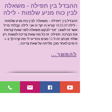
ההבדל בין תפילה - משאלה
לבין כוח מניע שלמות - לילה
ההבדל בין "תפילה – משאלה" לבין כוח מניע שלמות
– לילה 18.03.09 קורא/ה יקר/ה אני, לילה, קבלתי מייל
אשר זה לשונו: "זכרי לבקש משאלה לפני שאת קוראת
את הברכה. תפילה. זה כל מה שאת צריכה לעשות. רק
שלחי מכתב זה ל-12 נשים והודיעי לי מה קרה לך ב-4
הימים לאחר מכן. סליחה על שאת צריכה...
להמשך...
מסר השמחה - קבוצת
הנביאים
מסר השמחה – קבוצת הנביאים 04.11.04 שמחה
ושלום במעונך, כוח ועוצמה אשר בא לביטוי באשר
הינך יוצרת חיבור אלינו דרך אותם נביאים לקבל,
מהות וצורך אשר בו תעשי שימוש, לטובת אלו אשר