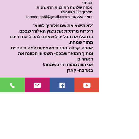
בביתי
מנחה שלושת התוכנות הראשונות
טלפון:
052-8891322
דואר אלקטרוני
karenhaine68@gmail.com
"לא תישא את שם אלוהיך לשוא"
היכרות מרתקת את ניצוץ האלוהי שבכם.
בו תגלו את הכל יכול שאתם להכיל את חייכם
מתוך שמחה,
אהבה, קבלה. הבנות מעמיקות למהות החיים
ומתוך המואר שבכם- תשפיעו הכוונה את
האחרים.
אני הווה מהות חיי בשמחה!
באהבה- קארן
<< חזרה לעמוד המנחים
"בסיימי תוכנה רביעית: "שמחה לבטא שירות
שיתוף חוויה "מיזוג העוצמות עם הטבע"