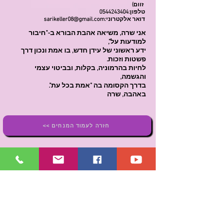
זוום)
טלפון:
0544243404
דואר אלקטרוני:
sarikeller08@gmail.com
אני שרה, משיאה אהבת הבורא ב-"חיבור
למודעות על",
ידע ראשוני של עידן חדש, בו אמת ונכון דרך
פשטות וזכות.
לחיות בהרמוניה, בקלות, ובביטוי עצמי
והגשמה,
בדרך הקסומה בה "אמת בכל עת".
באהבה, שרה
<< חזרה לעמוד המנחים
איכות אשר ניתנה לנו הכילה מהות והשפעה
ועל כן מבטאים גילוי השפעתה - בכותר:
"גילוי האור אשר בא בי"
"בסיימי תוכנה רביעית: "שמחה לבטא שירות