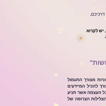
 דרכיכם,
 יש לקרוא
שלום לך, הלומד/ת, אנו האלוהים מביאים לך להכיל עוצמה אשר תניע ראשוניות מצורך התגמול 
לבטא בך, אנו מעבירים לך ידע בו תדר חובר לתודעה ולדנ"א. ועל כן יש הצורך להכיל המיידעים 
ולקבל הנחיה וחניכה לצורך השפעת התדר במהותו לשרת באנוש. ואכן כדי לקבל העצמה אשר תניע 
את איכויות המיידעים נדרשים לחבור אל הראשוניות אשר האנוש חווה – אל הצלילות הצרופה של 