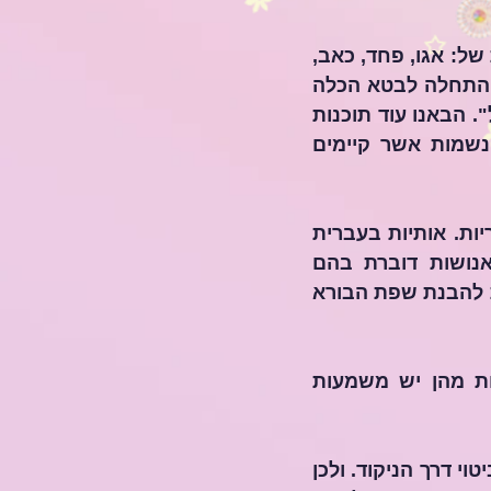
ועל כן כל תוכנה נושאת ערך להביא את הלומד להכיל האור אשר יפוגג חסימות של: אגו, פחד, כאב, 
מחשבות שליליות או רגש נמוך. ואכן נצרכים להתחיל מהתחלה אשר עבורכם התחלה לבטא הכלה 
של האור אשר ינוע דרך אותה תוכנה ראשונית אשר הבאנו "חיבור למודעות על". הבאנו עוד תוכנות 
המשך המכילות את שפת הבורא ובהן תדרים וכלים להשפיע הכרה לכל הנשמות אשר קיימים 
ואכן התוכנות ירדו בשפת הבורא - שפת הבורא נכתבת באותיות ה-א'  ב' עבריות. אותיות בעברית 
נושאות עוצמה רוחנית אנרגטית אשר תִפְארה את השפות הזרות אשר האנושות דוברת בהם 
להבנת שפת הבורא 
ולכן עליכם להבין כי אותיות שפת הבורא הן 22 אותיות אשר לחמש אותיות מהן יש משמעות 
והן אותיות הסופיות (ך,ם,ן,ף,ץ). כמו כן פעולת ההיגוי של האות במילה, באה לביטוי דרך הניקוד. ולכן 