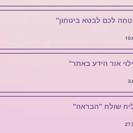
ִטְחָה לכם לבטא ביטחון"
לוי אור הידע באתר"
יח שולח "הבראה"