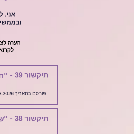
אני, ל
ובממשיכ
הערה לצו
לקרוא 
-
תיקשור 39
"חי
פורסם בתאריך 5.8.2026
-
תיקשור 38
"שי