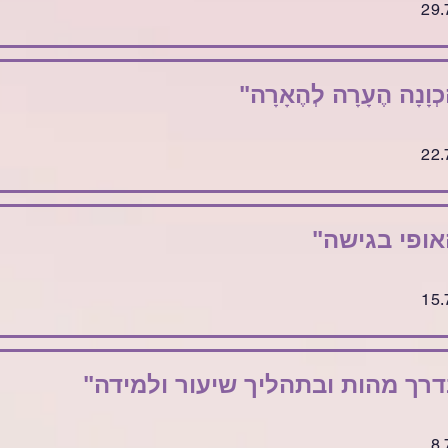
כְוָנָה הֶעָרָה לְהֶאָרָה"
אופי בגישה"
דרך מהות ובתהליך שיעור ולמידה"