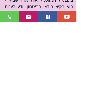
בעוצמתו המזוככת ואותו אחד שביאר- 
הוא בקיא בידע, בביטחון יודע לענות 
על כל שאלה שישאל.
המטרה של הידע להעלות בכם מודעות 
- שליחים בנחישות המבינים את שפת 
דבר הבורא בקיאים בידע לתגמל 
באנושות. שליחים אשר מדברים את 
שפת הבורא, את האמת ואת הנכון 
בשעת אמת. לכן בביאור כל אחד מבין 
את ערך הביאור, יענה על שאלות 
שישאלו אותו מתוך בקיאות בידע, כי 
כאשר כולם מבארים בעצם מתאחדים 
כל הגוונים שלכם.  
ולכן כאשר הבנו נכון את הביאור לא 
יהיו שאלות אחרי הביאור, כי כולם 