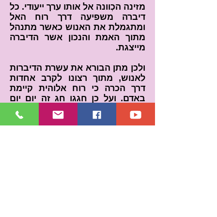
מזינה הכְוונה אל אותו ערך ייעודי. כל
דיברה משפיעה דרך רוח האל
ומתגמלת את האנוש כאשר מתנהל
מתוך האמת והנכון אשר הדיברה
מייצגת.
ולכן מתן הבורא את עשרת הדיברות
לאנוש, מתוך רצונו לקרב אחדות
דרך הכרה כי רוח אלוהית קיימת
באדם. ועל כן חגגו חג זה יום יום
דרך התפארה אשר הבורא העניק
לאנושות את עשרת הדברות ברמה
של הבנה רוחנית מתגמלת אחריות
ואחדות ולא דרך הבנה ארצית
מעכבת קידום ושינוי.
אכן כל המיידעים דרך כל הרמות
לחזק בכם ערך כי הבורא אתכם
מתוך אהבה ללא תנאי. ומצורך
אותה אהבה באו הדברות לחבר את
האנושות אל השלם אשר לבריאה,