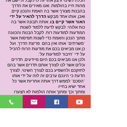
הכלה לשינוי ורצון אחריות לו לקבל וליישם את
מהות חייו בהולמות. ואנו מאירים את הדרך
בהבנות מצורך אשר בה האמת והנכון קיים.
ואכן, אותו אחד מבקש
הדרך להאיר על ידי
האור אשר קיים בו.
אותה תבונה אשר בה
כוח אלוהי: לבקש לדעת ללמוד לשנות
המודעות למודעות רוח, לקבל הבנות והכוונה
מתוך הנכון והאמת כדי לשנות תפיסות אשר
"משרתים" אותו ואין בהם פריצת הדרך. ועל
כן אנו מביאים בכם את מודעות הרוח להכיל
על ידי "חיבור למודעות על".
ולכן אנו מביאים בכם היום מיידעים, תדרים
וכלים אשר לנו לצורך אותם תדרים אשר בהם
לחזקכם ולהשפיע בכם לצורך השינוי, לצורך
הדעת כי הינכם ערבים זה לזה על ידי אותו
"הסכם" לממש דרך אותה אחריות אשר כל
אחד ישיא בחייו.
ומתוך וכך ומתוך אותה הולמות לא תצערו
בתפילותיכם אלינו, או תכו על חטא בבית
תפילות אשר לכם, באותם אלו ימים וחגים
אשר בהם הינכם נוהגים לבטא "התעוררות"
לסליחה וחרטה לבקש. אכן ענו אתם מתוך
הידוע אשר בכם על אותם שנים אשר חלפו
לכם ואשר חוזרות ונשנות ואין שינוי ואין בהם