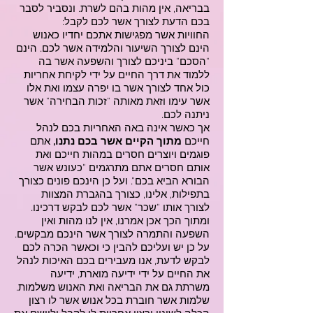
בבריאה, אין מהות בהם לשרת. ונסביר לסבר
בכם הדעת לצורך אשר לכם לקבל:
החוויות אשר מפגישות אתכם יחדיו כאנוש
הינם לצורך השיעור והלמידה אשר לכם. הינם
"הסכם" ביניכם לצורך והשפעה אשר בה
ללמוד את דרך החיים על ידי לקיחת אחריות
כול אחד לצורך אשר בו יפרה עצמו ואת אלו
אשר עימו וזאת מאותה "זכות הבחירה" אשר
ניתנה לכם.
אך כאשר אינה באה האחריות בכם לנהל
חייכם
מתוך הקיים אשר בכם נתנו,
אתם
פוגמים ויוצרים חסרים במהות חייכם ואת
אותם חסרים אתם מתרגמים "כעונש אשר
הבורא הביא בכם". ועל כן הינכם פונים כצורך
בתפילות, אלינו, כצורך בהגברת המצוות
לצורך אותו "שכר" אשר לכם לבקש דרכינו.
ומתוך הכך אכן אמרנו, אין לנו מהות ואין
השפעה והתמרה לצורך אשר הינכם מבקשים.
על כן יש ועליכם להבין כי וכאשר הכרה לכם
לבקש לדעת, אנו מעבירים בכם האיכות לנהל
את החיים על ידי ידיעה מוארת, ידיעה
משרתת גם את הבריאה ואת האנוש משלמות.
שלמות אשר חוברת בכל אנוש אשר לו רצון