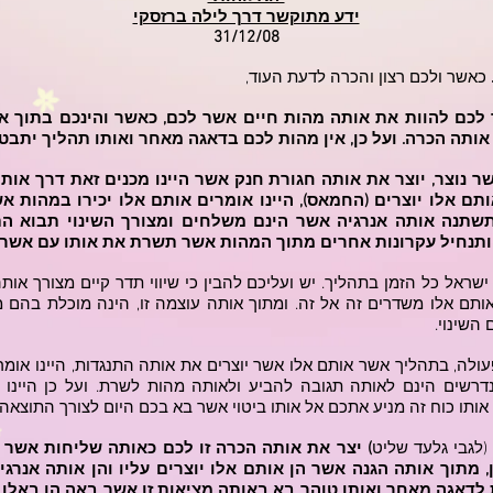
ידע מתוקשר דרך לילה ברזסקי
31/12/08
כאשר ולכם רצון והכרה לדעת העוד,
כם להוות את אותה מהות חיים אשר לכם, כאשר והינכם בתוך או
אותה הכרה. ועל כן, אין מהות לכם בדאגה מאחר ואותו תהליך יתבט
שר נוצר, יוצר את אותה חגורת חנק אשר היינו מכנים זאת דרך או
תם אלו יוצרים (החמאס), היינו אומרים אותם אלו יכירו במהות א
 תשתנה אותה אנרגיה אשר הינם משלחים ומצורך השינוי תבוא 
ותנחיל עקרונות אחרים מתוך המהות אשר תשרת את אותו עם אשר 
י ישראל כל הזמן בתהליך. יש ועליכם להבין כי שיווי תדר קיים מצורך 
תם אלו משדרים זה אל זה. ומתוך אותה עוצמה זו, הינה מוכלת בהם מ
 השינוי.
ולה, בתהליך אשר אותם אלו אשר יוצרים את אותה התנגדות, היינו אומרי
רשים הינם לאותה תגובה להביע ולאותה מהות לשרת. ועל כן היינו א
ותו כוח זה מניע אתכם אל אותו ביטוי אשר בא בכם היום לצורך התוצאה
(לגבי גלעד שליט
) יצר את אותה הכרה זו לכם כאותה שליחות אשר 
כן, מתוך אותה הגנה אשר הן אותם אלו יוצרים עליו והן אותה אנרגי
 לדאגה מאחר ואותו טוהר בא באותה מציאות זו אשר באה הן באלו,