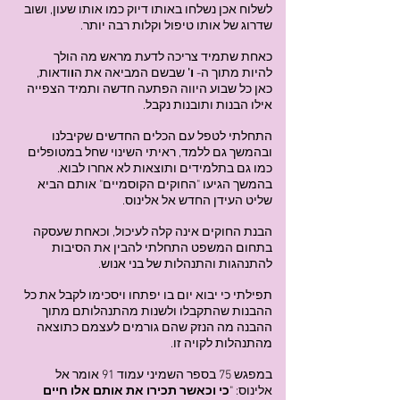
לשלוח אכן נשלחו באותו דיוק כמו אותו שעון, ושוב
שדרוג של אותו טיפול וקלות רבה יותר.
כאחת שתמיד צריכה לדעת מראש מה הולך
להיות מתוך ה-
ו'
שבשם המביאה את ה
ו
ודאות,
כאן כל שבוע היווה הפתעה חדשה ותמיד הצפייה
אילו הבנות ותובנות נקבל.
התחלתי לטפל עם הכלים החדשים שקיבלנו
ובהמשך גם ללמד, ראיתי השינוי שחל במטופלים
כמו גם בתלמידים ותוצאות לא אחרו לבוא.
בהמשך הגיעו "החוקים הקוסמיים" אותם הביא
שליט העידן החדש אל אלינוס.
הבנת החוקים אינה קלה לעיכול, וכאחת שעסקה
בתחום המשפט התחלתי להבין את הסיבות
להתנהגות והתנהלות של בני אנוש.
תפילתי כי יבוא יום בו יפתחו ויסכימו לקבל את כל
ההבנות שהתקבלו ולשנות מהתנהלותם מתוך
ההבנה מה הנזק שהם גורמים לעצמם כתוצאה
מהתנהלות לקויה זו.
במפגש 75 בספר השמיני עמוד 91 אומר אל
אלינוס: "
כי וכאשר תכירו את אותם אלו חיים