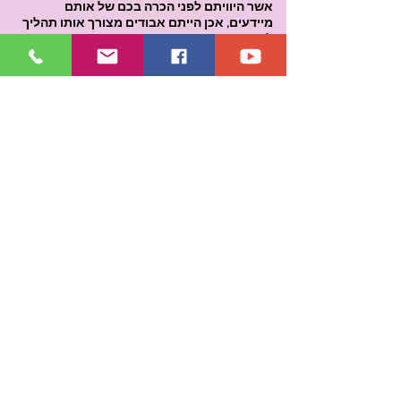
אשר היוויתם לפני הכרה בכם של אותם
מיידעים, אכן הייתם אבודים מצורך אותו תהליך
להכיר באותה מודעות".
רוצה אני לציין כי האש תמיד ניהלה אותי, כאחת
אשר בחרה להיוולד ג'ינג'ית וביום הראשון לחודש
במזל האש,
למדתי לנתב את אותה אש לעשייה הן מקצועית
והן בחיים האישיים, כאשר קושי כזה או אחר
בחיים האישיים או המקצועיים היה מוביל בעבר
לעצירה עד כדי יעבור זעם,
הרי שבעקבות למידת המיידעים הפנמתם והכלת
האיזון שהגיע עם התדרים, חל בי שינוי אשר הביא
לאותו שקט פנימי, לסבלנות רבה יותר לתהליכים
כמו גם סובלנות מול אלו שעדיין לא הפנימו ידע
והבנה.
לסיכום הייתי רוצה לומר כי אכן אותה התלבטות
וחוסר הבנה של תהליכים בראשית דרכי, הובילו
אותי דרך המיידעים לאיכויות שלא יסולאו מפז.
רואה אני את היעד והיעוד אשר טמונים בשמי
להיות מורה ומנחה, לסלול ה
ד
רך ולפתוח
ד
לת