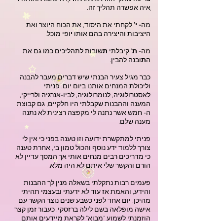
ִאיה אפשרה תהליך זה.
מה
- י'
לקחתי את ה
י
סוד, את הכוח ה
י
וצר ואת
ה
י
ציבות וה
י
צירה בהם אותו
י
ופי מוכל.
מה-
ת
' קיבלתי
ת
שובות לתהליכים כמו גם את
ה
ת
ובנה להבין.
כבר מגיל צעיר הבנתי שיש דברים מעבר להבנה
וליכולת המנחים אותנו ביום יום. פניתי
לאסטרולוגיה, לנומרולוגיה, לביו-אנרגיה ולרייקי,
המענה וההבנות שקבלתי היו חלקיים, גם קבוצת
ה- חמש אשר נתנה לי מקפצה רצינית לא נתנה
מענה שלם.
פניתי למתקשרת ידועה וזו טענה בפני כי אין לי
צורך ללמוד ידע נוסף והכול טמון בי, אחרת טענה
כי מדריכים רבים מנחים אותי אך המסך עדיין לא
הורם והקשר שלי איתם לא היה מלא.
פעמים רבות נתקלתי בשאלה מנין לך ההבנות
והידע, והאמת אז עוד לא ידעתי ובעצמי תהיתי
מהיכן. יום אחד לפני כשבע שנים נוצר הקשר עם
אישה מופלאה בשם לילה ברזסקי, כעבור זמן קצר
הוזמנתי לשמוע "מבוא" לקראת מיידעים אותם