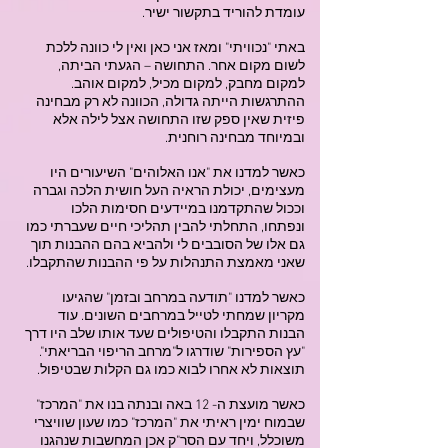
עומדת להוריד בתקשור ישיר.
באתי "נכוויתי" ומאז אני כאן ואין לי כוונה ללכת
לשום מקום אחר. התחושה – הגעתי הביתה,
למקום מחבק, למקום מכיל, למקום אוהב.
ההתרגשות הייתה גדולה, הכוונה לא רק מבחינה
פיזית שאין ספק שזו התחושה אצל לילה אלא
ובמיוחד מבחינה רוחנית.
כאשר למדנו את "אנו האלוהים" השיעורים היו
מעצימים, יכולת הראיה העל חושית הלכה וגברה
וככול שהתקדמנו במיידעים חסימות הלכו
ונפתחו, התחלתי להבין תהליכי חיים שעברתי כמו
גם אלו של הסובבים לי ולהביא בהם ההבנות תוך
שאני מאמצת התנהלות על פי ההבנות שהתקבלו.
כאשר למדנו "תודעה במרחב ובזמן" שהגיעו
מקריון שמחתי לטייל במרחבים השונים. עוד
הבנות התקבלו והטיפולים שעד אותו שלב היו דרך
"עץ הספירות" שודרגו ל"מרחב הריפוי הבריאתי".
תוצאות לא אחרו לבוא כמו גם הקלות שבטיפול.
כאשר מועצת ה- 12 באה ובנתה בנו את "המרכז"
שבמוח ימין ראיתי את "המרכז" כמו שעון שוויצרי
משוכלל, ויחד עם הסר"ק אכן המחשבות שנהגנו