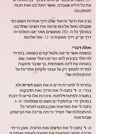
121 כמנחים וכמורים ולהציג בפני "בן האלוהים"
את כל הידע שצברנו, ואשר הוכל בנו ואת הכוח
הטמון בנו.
נציג את היעד והיעוד שלנו דרך אותיות השם כפי
שקבלנו מאל אלינוס ונראה את השינוי שחל בנו
במהלך כל ה- 250 מפגשים מאז "אנו האלוהים",
דרך קריון, דרך מועצת ה- 12, ואל אלינוס.
ואלה דברי:
כנשמה אשר סיימה גלגול קודם בשואה, בחרתי
להיוולד בקיבוץ לזוג הורים ניצולי שואה, שם
באותה עת לינה משותפת, כך שכבר מינקות
למדתי לסמוך רק על עצמי ולקחת אחריות על
ההתנהלות שלי.
בחרתי לי לחוויית חיים זו את השם
דורית
ולא
בכדי: ה-
ד'
נתנה לי את הדרך ואת ה
ד
בקות
במטרה לפתוח
ד
לתות, איכויות אלו סייעו לי רבות
במהלך חיי ובתפקידים השונים שמלאתי. ה-
ו
'
נתנה לי את ה
ו
ודאות ואכן במבט לאחור כל
ההתנהלות שלי תמיד הייתה צריכה את הביטחון
שבוודאות.
ה-
ר
' נתנה לי את ה
ר
אָיה ואת הראִיה, ואכן הייתי
צריכה מתוך הוודאות את ה
ר
אָיה לאמת ואותה
ר