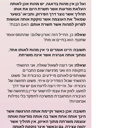
ועל כן אין מהות בדאגה, יש מהות אכן לאותה
העלאת מודעות אשר תשרת היום את אותו
תהליך אשר נוצר דרך הפירוק, ותביאו "בשער
שמאל" את העוצמה אשר נזקקת אותה אנושות
לפרוק למהות אשר תשרת אותם.
האם הבנת?
שאלה:
כן, החייל הזה (אורון שלום) שהחמס אומר
שחטף, הוא בחיים או מת?
תשובה: היינו אומרים כי אין מהות לאותו אחד,
ומתוך אותה אנרגיה אשר אינה משרתת.
שאלה:
אני רוצה לשאול שאלה, אני הרגשתי
בתקופה הזו ואני מרגישה שגם החברים
ששותפים לאותם מיידעים, כגיבורת-על. פשוט
הרגשתי שכול המדריכים איתי, פשוט תחושה של
גיבורת- על, והייתי רוצה לדעת אם יש עוד דרך
למעט, לאזן את עצמי להישאר עדיין בתחושה של
הגיבורה המתגברת ממשיכה לתפקד בלי נפילות
אנרגטיות?
תשובה: אכן כאשר וקיימת אותה ההרגשה אשר
הינך אותה אחת אשר בה אותה מודעות ואותה
עוצמה משרתת מתוך האיזון, אין תהליך אשר
יהווה עצירה, גם וכאשר אינך נזקקת לאותה