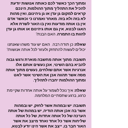
ומתוך הכך כאשר לכם כאותה אנושות יודעת
להכיל את התהליך מתוך ההולמות, הינכם
קראים למקום גן עדן או גן גיהינום, ואין מהות
לא בזה ולא בזה. מאחר ואמרנו כי וכאשר אדם
אין בו אותה מודעות ואין בו האור לשרת אלא
האגו לבטא, אין גם אותו גיהינום או אותו גן עדן
להוות בו התמרה.
האם הבנת?
שאלה:
כן תודה רבה. האם יש עוד משהו שאנחנו
יכולים לעשות להתחזק ולעזור לכל אותה אנושות?
תשובה: מתוך אותה מחשבה מוארת ורגש גבוה
להביא בהם השינוי, אכן נעשים אותם אלו
אנרגיות אשר אתם שולחים, נעשים מתוך אותה
מסה אשר תהווה אכן את השינוי אשר לאט
ומתוך ההולמות יחברו לתהליך.
שאלה:
איך נוכל לשמור על אותה אחדות שקיימת
כרגע, ברגע שתסתיים המלחמה.
תשובה: יש ובמהות אשר לחזק, יש ובמהות
אשר בה אכן אותה הודיה, יש במהות של אותה
הערכה של כל אותה אחדות, של כל אותה
שליחות אשר כל אחד ואחד מיצב את אשר
האור חבר בו, ייצב את אשר הינו יודע לבטא,