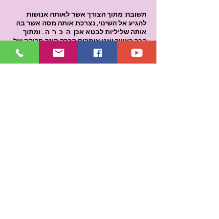
תשובה: מתוך הצורך אשר לאותה אנושות
להגיע אל השינוי, נצרכת אותה מסה אשר בה
אותה שליליות לבטא אכן ה כ ר ה . ומתוך
הכך כאשר ואנו אומרים הכרה הינה פריקה של
אותה אנרגיה.
ועל כן כאשר תעלה המודעות ותהווה אכן
העצמה באותו אנוש אשר חובר אליה, לא תהוו
את אותם אלו מלחמות אשר אתם מכנים, ועל
כן תבוא אכן הכרה ושלמות וזרימה מתוך
ההולמות.
שאלה:
עכשיו הוונדליזם והמנטליזם האסלאמי
תופש תאוצה ממש…?
תשובה: אין מהות באותה מחשבה, מאחר
ואמרנו כי אותם אלו הינם כוח אשר אותה
תסיסה קיימת בהם לצורך אותה הישרדות אשר
להם להשמיע קולם ולבטא קיומם.
שאלה:
זאת אומרת על בסיס זה נמשיך הטיפולים
על הרשת ועל שער ימין ותבוא הגאולה?
תשובה: כל תהליך אשר הינכם באים בו מצורך