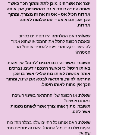
יוצר את אשר הינו מוכן לתת ומתוך הכך כאשר
ואותה התניה זו תבוא גם בהמשכיות, אכן אותה
אחדות תכיל אט – אט זה את זה מצורך, ומתוך
הכך אכן תבוא אט – אט שלמות לאותה
אחדות.
שאלה:
האם המלחמה הזו תסתיים בקרוב
ובאמת הכוונה לחסל את החמס או שהוא אמור
להישאר ברקע ומדי פעם להטריד אותנו? מה
המטרה?
תשובה: כאשר והינכם מכנים "לחסל" אין מהות
באותו חיסול, כי וכאשר הינכם יודעים, נצרכים
אותה אנושות לאותו כוח שלילי אשר בו אכן
התראה להוות, והתראה לבטא אכן שינוי, ומתוך
הכך אין מהות לאותו חיסול.
שאלה:
אז הכוונה שלי ההתראה בשינוי חשיבה
באותם אנשים?
תשובה: מתוך אותו צורך אשר לאותם נשמות
אשר להם.
שאלה:
האם אנחנו כל החיים שלנו במלחמה? כוח
הקיום שלנו הינו מול החמס? האם זה יסתיים מתי
שהוא?