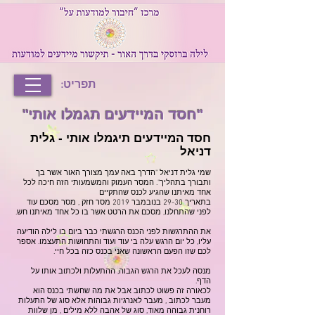
תפריט:
"חסד המיידעים תגמלו אותי"
חסד המיידעים תיגמלו אותי - גלית
דניאל
שמי גלית דניאל "הדרך באה עמך מצורך האור אשר בך
ותבורך בתהליך". המסר העמוק והמשמעותי הזה חיכה לכל
אחד מאיתנו שהגיע לכנס שהתקיים
בתאריך 29-30 בנובמבר 2019 מסר חזק , מסר מסכם עוד
לפני שהתחלנו, מסכם את הרטט אשר בו כל אחד מאיתנו חש.
את ההתרגשות לפני הכנס הרגשתי כבר ביום בו לילה הודיעה
עליו, כל יום הרגש עלה בי עוד ועוד והתחושות התעצמו. אספר
לכם שזו הפעם הראשונה שאני בכנס כזה בכל חיי.
מנסה לעכל את הרגש הגבוה, ההתעלות ולכתוב אותו על
הדף.
לכאורה זה פשוט לכתוב אבל את מה שחשתי בכנס הוא
מעבר לכתוב , מעבר לאנרגיות גבוהות אלא סוג של התעלות
רוחנית גבוהה מאוד, סוג של אהבה ללא מילים , מן שלוות