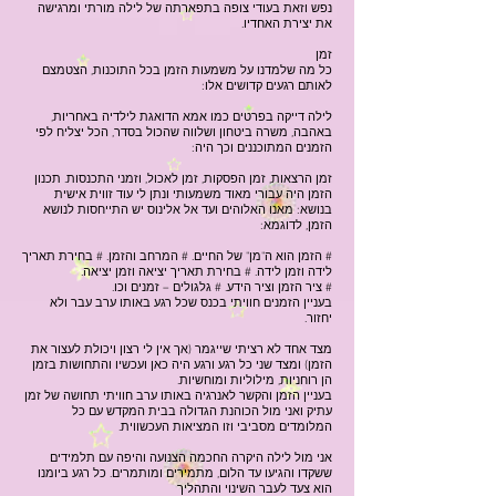
נפש וזאת בעודי צופה בתפארתה של לילה מורתי ומרגישה
את יצירת האחדיו.
זמן
כל מה שלמדנו על משמעות הזמן בכל התוכנות, הצטמצם
לאותם רגעים קדושים אלו:
לילה דייקה בפרטים כמו אמא הדואגת לילדיה באחריות,
באהבה, משרה ביטחון ושלווה שהכול בסדר, הכל יצליח לפי
הזמנים המתוכננים וכך היה:
זמן הרצאות, זמן הפסקות, זמן לאכול, וזמני התכנסות. תכנון
הזמן היה עבורי מאוד משמעותי ונתן לי עוד זווית אישית
בנושא: מאנו האלוהים ועד אל אלינוס יש התייחסות לנושא
הזמן, לדוגמא:
# הזמן הוא ה"מן" של החיים. # המרחב והזמן. # בחירת תאריך
לידה וזמן לידה. # בחירת תאריך יציאה וזמן יציאה.
# ציר הזמן וציר הידע. # גלגולים – זמנים וכו.
בעניין הזמנים חוויתי בכנס שכל רגע באותו ערב עבר ולא
יחזור.
מצד אחד לא רציתי שייגמר (אך אין לי רצון ויכולת לעצור את
הזמן) ומצד שני כל רגע ורגע היה כאן ועכשיו והתחושות בזמן
הן רוחניות, מילוליות ומוחשיות.
בעניין הזמן והקשר לאנרגיה באותו ערב חוויתי תחושה של זמן
עתיק ואני מול הכוהנת הגדולה בבית המקדש עם כל
המלומדים מסביבי וזו המציאות העכשווית.
אני מול לילה היקרה החכמה הצנועה והיפה עם תלמידים
ששקדו והגיעו עד הלום, מתמירים ומותמרים. כל רגע ביומנו
הוא צעד לעבר השינוי והתהליך