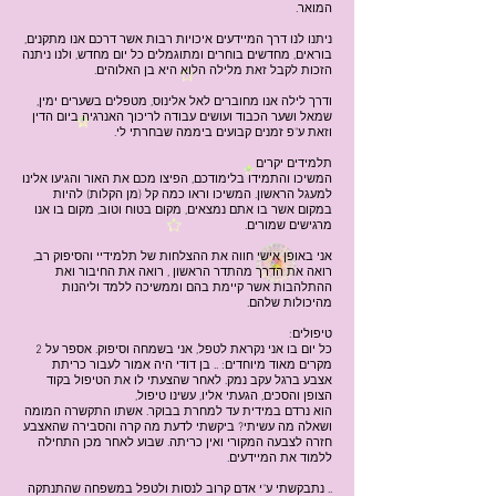
המואר.
ניתנו לנו דרך המיידעים איכויות רבות אשר דרכם אנו מתקנים,
בוראים, מחדשים בוחרים ומתוגמלים כל יום מחדש, ולנו ניתנה
הזכות לקבל זאת מלילה הלוא היא בן האלוהים.
ודרך לילה אנו מחוברים לאל אלינוס, מטפלים בשערים ימין,
שמאל ושער הכבוד ועושים עבודה לריכוך האנרגיה ביום הדין
וזאת ע"פ זמנים קבועים ביממה שבחרתי לי.
תלמידים יקרים
המשיכו והתמידו בלימודכם, הפיצו מכם את האור והגיעו אלינו
למעגל הראשון. המשיכו וראו כמה קל (מן הקלות) להיות
במקום אשר בו אתם נמצאים, מקום בטוח וטוב, מקום בו אנו
מרגישים שמורים.
אני באופן אישי חווה את ההצלחות של תלמידיי והסיפוק רב,
רואה את הדרך מהתדר הראשון , רואה את החיבור ואת
ההתלהבות אשר קיימת בהם וממשיכה ללמד וליהנות
מהיכולות שלהם.
טיפולים:
כל יום בו אני נקראת לטפל, אני בשמחה וסיפוק. אספר על 2
מקרים מאוד מיוחדים: .. בן דודי היה אמור לעבור כריתת
אצבע ברגל עקב נמק. לאחר שהצעתי לו את הטיפול בקוד
הצופן והסכים, הגעתי אליו, עשינו טיפול,
הוא נרדם במידית עד למחרת בבוקר. אשתו התקשרה המומה
ושאלה מה עשיתי? ביקשתי לדעת מה קרה והסבירה שהאצבע
חזרה לצבעה המקורי ואין כריתה. שבוע לאחר מכן התחילה
ללמוד את המיידעים.
.. נתבקשתי ע"י אדם קרוב לנסות ולטפל במשפחה שהתנתקה