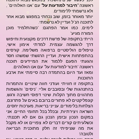
לפני כעשור שנים נחשפתי במפגש מבוא לתוכנה
ראשונה
"חיבור למודעות על"
עם "אנו האלוהים" ,
ולא נרשמתי ללימודים.
יותר מאוחר בזמן, שוב נכחתי במפגש מבוא אחר
לתוכנה הנ"ל ועדיין לא נרשמתי.
לימים, כמו אמר הפתגם: "כשהתלמיד מוכן
המורה מגיע"
הייתי בתקופה של פרשת דרכים מקצועית וחיפוש
דרך להגשמה עצמית. למדתי אימון אישי,
טיפולים הוליסטיים ברפואה משלימה, קורסים
בהתפתחות אישית, ועדיין הרגשתי שמשהו חסר
והגעתי הפעם ללמוד את המיידעים תוכנה
ראשונה "חיבור למודעות על" עם אנו האלוהים.
ומאז ועד היום בהתמדה רבה סיימתי את ארבע
התוכנות.
בתקופה זו חוויתי ועודני חווה שינויים והתמרות
בהתנהגות שלי ובסובבים אליי. "ניסים" והגשמות
מתהווים מתוך הקלות. שינוי דפוסי חשיבה ורגש,
קונפליקטים לא פתורים ברובם באים על פתרונם,
הצלחות בלימודים, ענייני בריאות, מערכות יחסים,
השראה ויצירתיות, ובכלל בכל תחומי החיים. אני
במקום הנכון ובזמן הנכון גם אם לא תכננתי,
וכשלעיתים קורים דברים לא צפויים או לא מקבל
את מה שציפיתי זה חלק מתוכנית הבריאה
ולטובה!