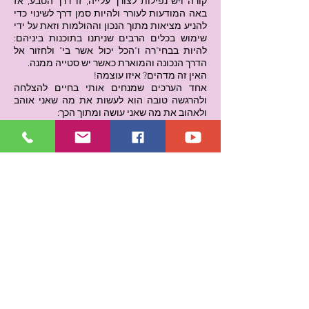
קורה ויש נפילות לצורך עלייה, זו דרך הטבע, אז
באה המודעות לעורר ולהיות סמן דרך לשינוי כדי
להניע מציאות מתוך הנכון וההולמות וזאת על ידי
שימוש בכלים הרבים שניתנו בתוכנות ביניהם:
להיות בבחי"רה ו"הכל יכול אשר בי" ולחזור אל
הדרך הנכונה והמוארת כאשר יש סטייה ממנה.
האין זה מדהים? איזו עוצמה!
אחד הערכים שמנחים אותי בחיים להצלחה
ולהרגשה טובה הוא לעשות את מה שאני אוהב
ולאהוב את מה שאני עושה ומתוך הכך:
שמי אשר ומתוך אותו השם לאותיות שמי יש
אנרגיה וכח פנימי אופי ועוצמה. יש יעד וייעוד,
שיעור ולמידה והבאת האור לשרת מתוך עוצמה
וכח בורא של החוויה.
א-
אמת , אבחנה , אהבה, אחריות, אחדות , איזון
ש-
שלמות, שיווי, שמחה.
ר-
ראיה, ראייה, רוחניות, רגש גבוה
אני כותב שורות אלו וכבר סקרן ומתרגש לקראת
לימודי תוכנה חמישית ומודה לבריאה, למורות:
ללילה על השיתוף במיידעים והנחלת הדרך
וחבירה לאור ולמורתי דורית רווה על הסבלנות
ללמדני תקופה ארוכה בגמישות בלוח זמנים ומתן
דוגמא אישית.