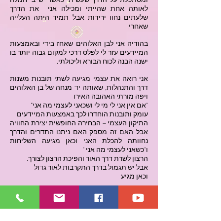
ומסתכלת על הדרך שעשיתי כאשר יש בי חמלה
לאותה אחת שהייתי ומכילה אני את הדרך
שלעתים נחוו ירידות אבל תמיד היתה העלייה
שאחרי.
בהודיה אני לבן האלוהים שאחז בידי ובאמצעות
המיידעים עזר לי לפלס דרכי למקום גבוה יותר בו
ישנה הבנה לכוח הבורא וליכולתי.
אני רואה את עצמי מגיעה לשתי תובנות משנות
דרך והתנהלות, שאותה יד מנחה של בן האלוהים
ויפה מורתי האהובה האירו
"אם אין אני לי מי לי ושכאני לעצמי מה אני"
עומק ותובנות הוחדרו לכך באמצעות המיידעים
התיקון העצמי – הבחירה החופשית יצירת החוויה
אבל האם זה מספק האם ניתנו התדרים והדרך
נחוותה להכלת האני וכאן מגיעה השליחות
ו"כשאני לעצמי מה אני "
הרצון לשרת דרך האור והפיכת הרצון לצורך.
אבל יש תגמול בדרך התקרבות לאור גדול
וכאן מגיע
"אשרי המלאכים המתבוננים לעד באהבה
לתפארת אין קץ"
אני מאמינה שהמקום אליו הגעתי אינו הפסגה
וישנה עוד דרך להגשמת הייעוד.