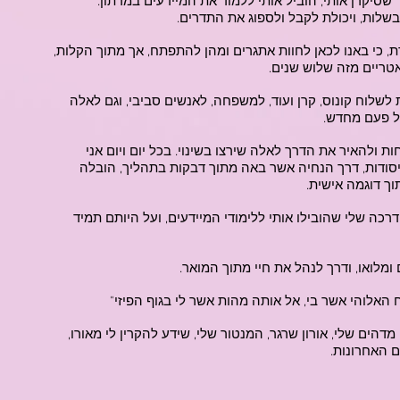
שסיקרן אותי, הוביל אותי ללמוד את המיידעים במרתון.
בשלות, ויכולת לקבל ולספוג את התדרים.
ת, כי באנו לכאן לחוות אתגרים ומהן להתפתח, אך מתוך הקלות,
אטריים מזה שלוש שנים.
 לשלוח קונוס, קרן ועוד, למשפחה, לאנשים סביבי, וגם לאלה
ל פעם מחדש.
חות ולהאיר את הדרך לאלה שירצו בשינוי. בכל יום ויום אני
סודות, דרך הנחיה אשר באה מתוך דבקות בתהליך, הובלה
וך דוגמה אישית.
דרכה שלי שהובילו אותי ללימודי המיידעים, ועל היותם תמיד
מלואו, ודרך לנהל את חיי מתוך המואר.
 האלוהי אשר בי, אל אותה מהות אשר לי בגוף הפיזי"
דהים שלי, אורון שרגר, המנטור שלי, שידע להקרין לי מאורו,
 האחרונות.