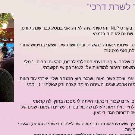
 לשרת דרכי"
הכול התחיל לפני ארבע שנים. השתתפתי בקורס NLP והרגשתי שזה לא זה, אני במסע כבר שנה, קורס,
 שם זה לא היה בנמצא.
ס, ושיתפתי אותה ברגשות, ובתחושות שלי, ושאני בחיפוש אחרי
ה, ואני מצטטת:
כנס שלהם, איך שהגעתי התחלתי לבכות, הרגשתי בבית...." מלי
משפט "חיבור למודעות על", לשאר בקושי הקשבתי.
ני יוצרת קשר, "אורון שרגר, הוא המנחה שלי". יצרתי עוד באותו
מזה ארבע שנים, השיחה הייתה קצרה ורק שאלתי " נו.. מתי
 אדם שבור, דיכאוני. הייתה לי מסכה בחוץ, לה קראתי
לחייך, ולהראות לעולם שהכול בסדר. עשרים ושמונה שנים של
 תרופות נוגדי דיכאון.
יך ששמעתי אותם דרך קולה של לילה, הרגשתי שזהו זה, הגעתי
גשות.