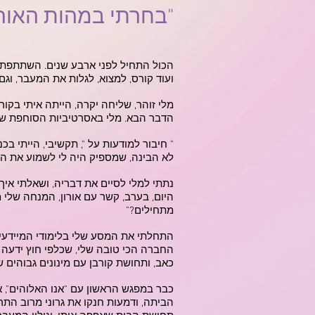
"בחרתי במהות האור
ועוד קורס, למצוא, לגלות את המעבר, וגם
מלי זוהר, שליחה יקרה, הייתה איתי בקור
הדבר הבא. מלי באסרטיביות הסוחפת של
" חיבור למודעות על ", תקשיבי, הייתי ב
לא הבינה, שמספיק היה לי לשמוע את ה
נתתי למלי לסיים את דבריה, ושאלתי איך א
היום, בערב, קשר עם אורון, המנחה שלי 
מתחילים?"
התחלתי את המסע שלי בלימודי המיידעים,
החברה הכי טובה שלי, שכלפי חוץ ידעה 
כאב, ותחושת קורבן עם מינונים גבוהים של
כבר במפגש הראשון עם "אנו האלוהים", א
הביתה, ודמעות חנקו את גרוני מרוב התר