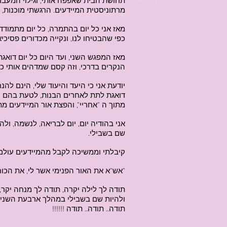
תחושת הבית שאפפה אותי, וגילוי המעבר 
מרתוניסטית המיידעים. הרגשתי מוכנות, 
מאז אני כל יום בהתמרה, כל יום מתמודד
כפי שהבטיחו לנו, ונקייה מכדורים פסיכי
מאז המפגש השני, ועד היום כל יום דואגת
הנקרים בדרכי, וזה קסם שמדהים אותי כ
יודעת אני כי היעד והיעוד שלי, הינם להנ
דואגת לתת לאחרים הבנות, לטעת בהם י
מתוך ה "אחריי", והפצת אור המיידעים מת
אני בהודיה יום, יום לבריאה, לנשמה, ולה
שם בשבילי.
קיבלתי וממשיכה לקבל מהמיידעים עולם ו
"אש"א את האור הפנימי אשר לי, את הכוח
תודה לך לילה יקרה, תודה לך מנחה יקר, מ
ולהיות שם בשבילי במהלך ארבעת השנים
תודה.. תודה.. תודה !!!!!!