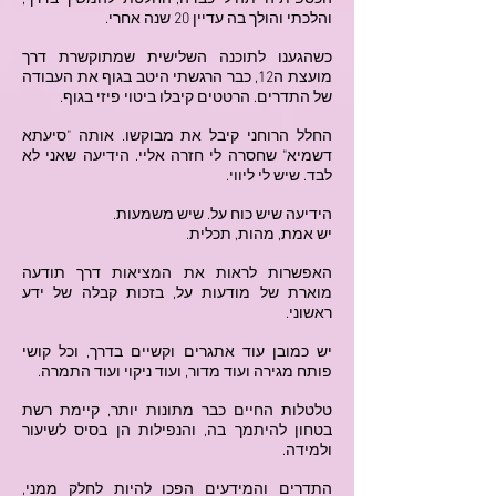
והלכתי והולך בה עדיין 20 שנה אחרי.
כשהגענו לתוכנה השלישית שמתוקשרת דרך
מועצת ה12, כבר הרגשתי היטב בגוף את העבודה
של התדרים. הרטטים קיבלו ביטוי פיזי בגוף.
החלל הרוחני קיבל את מבוקשו. אותה "סיעתא
דשמיא" שחסרה לי חזרה אליי. הידיעה שאני לא
לבד. שיש לי ליווי.
הידיעה שיש כוח על. שיש משמעות.
יש אמת, מהות, תכלית.
האפשרות לראות את המציאות דרך תודעה
מוארת של מודעות על, בזכות קבלה של ידע
ראשוני.
יש כמובן עוד אתגרים וקשיים בדרך, וכל קושי
פותח מגירה ועוד מדור, ועוד ניקוי ועוד התמרה.
טלטלות החיים כבר מתונות יותר, קיימת רשת
בטחון להיתמך בה, והנפילות הן בסיס לשיעור
ולמידה.
התדרים והמידעים הפכו להיות לחלק ממני,