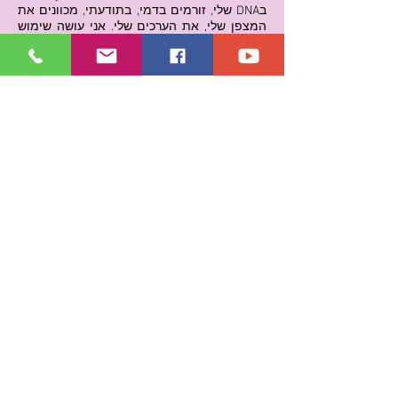
בDNA שלי, זורמים בדמי, בתודעתי, מכוונים את
המצפן שלי, את הערכים שלי. אני עושה שימוש
בכלים, והם זמינים ונגישים לי.
הם נוכחים בעבודה שלי כיועץ למנהלים בארגונים,
בהרצאות שלי, בהורות שלי, ובחוויות היומיום.
אני חווה את המקומות בהם ניתנה לי הזכות
להאיר את הדרך, להיות במודעות מוארת עבור
האחרים, להצביע על התכלית, על האמת.
אני מתחיל את יומי בהטענות וטיפולים בבריאה,
באנושות, בצביר המשנה (המעגל הקרוב), בי.
התדרים ממלאים את החום שבלב, מאירים את
התודעה, מזינים אותה באור.
ניתנה לי הזכות והיכולת לראות את המציאות
בעיניים רוחניות, להבין את אירועי החיים ממבט
של מודעות על.
הידיעה הזו מאפשרת להבין שכל מה שקורה הוא
בשלמות.
להשלים, להעריך את היש, להיות בהכרה בכוח
האלוהי ובהוקרה.
להבין את ערך ומהות החיים.