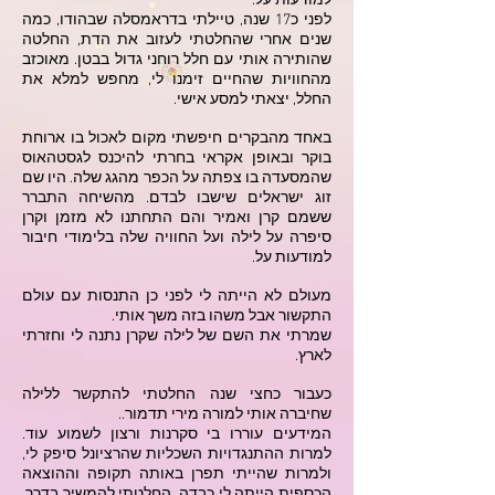
למודעות על.
לפני כ17 שנה, טיילתי בדראמסלה שבהודו, כמה
שנים אחרי שהחלטתי לעזוב את הדת, החלטה
שהותירה אותי עם חלל רוחני גדול בבטן. מאוכזב
מהחוויות שהחיים זימנו לי, מחפש למלא את
החלל, יצאתי למסע אישי.
באחד מהבקרים חיפשתי מקום לאכול בו ארוחת
בוקר ובאופן אקראי בחרתי להיכנס לגסטהאוס
שהמסעדה בו צפתה על הכפר מהגג שלה. היו שם
זוג ישראלים שישבו לבדם. מהשיחה התברר
ששמם קרן ואמיר והם התחתנו לא מזמן וקרן
סיפרה על לילה ועל החוויה שלה בלימודי חיבור
למודעות על.
מעולם לא הייתה לי לפני כן התנסות עם עולם
התקשור אבל משהו בזה משך אותי.
שמרתי את השם של לילה שקרן נתנה לי וחזרתי
לארץ.
כעבור כחצי שנה החלטתי להתקשר ללילה
שחיברה אותי למורה מירי תדמור..
המידעים עוררו בי סקרנות ורצון לשמוע עוד.
למרות ההתנגדויות השכליות שהרציונל סיפק לי,
ולמרות שהייתי תפרן באותה תקופה וההוצאה
הכספית הייתה לי כבדה, החלטתי להמשיך בדרך,