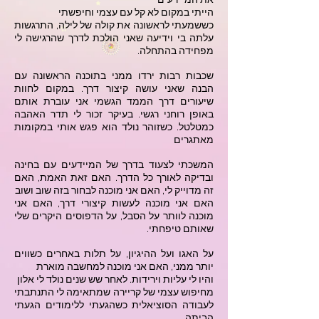
את המיידעים
הייתי במקום לא קל עם עצמי וחיפשתי
כששמעתי לראשונה את קולה של לילה, התרגשות
עלתה בי וידיעה שאני הולכת לדרך שהרגישה לי
מפחידה בהתחלה.
שכבות רבות ירדו ממני בתוכנה הראשונה עם
הבנה שאני עושה קיצור דרך. במקום לחוות
שיעורים דרך הממד הגשמי אני עוברת אותם
באופן רוחני רגשי. בעיקר זכור לי תדר האהבה
כמטלטל. כשזוהר נולד הוא פגש אותי במקומות
מאתגרים
המשכתי לצעוד בדרך של המיידעים עם בחינה
ובדיקה לאורך כל הדרך. האם זאת האמת, האם
זה מדוייק לי, האם אני מוכנה לבחור בזה שוב ושוב
האם אני מוכנה לעשות קיצורי דרך, האם אני
מוכנה לוותר על הסבל, על הדפוסים היקרים שלי
שאותם טיפחתי.
על האגו ועל ההיגיון, על תלות באחרים כשווים
יותר ממני, האם אני מוכנה למחשבה מוארת
והיו לי עליות וירידות. לאחר שש שנים נולד לי אלון
מחיפוש עצמי של קריירה שמתאימה לי התנתבתי
לעבודה הסוציאלית כשהגעתי ללימודים הגעתי
הביתה