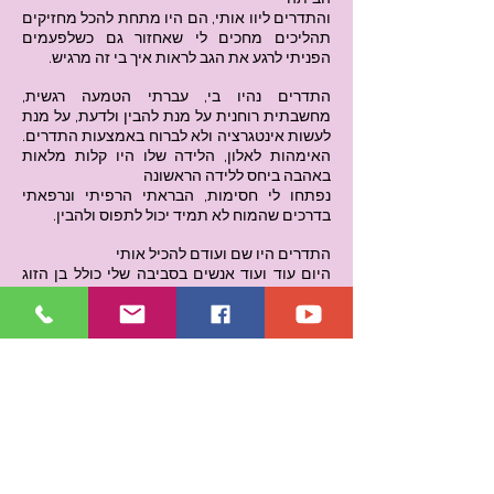
והתדרים ליוו אותי, הם היו מתחת להכל מחזיקים
תהליכים מחכים לי שאחזור גם כשלפעמים
הפניתי לרגע את הגב לראות איך בי זה מרגיש.
התדרים נהיו בי, עברתי הטמעה רגשית,
מחשבתית רוחנית על מנת להבין ולדעת, על מנת
לעשות אינטגרציה ולא לברוח באמצעות התדרים.
האימהות לאלון, הלידה שלו היו קלות מלאות
באהבה ביחס ללידה הראשונה
נפתחו לי חסימות, הבראתי הרפיתי ונרפאתי
בדרכים שהמוח לא תמיד יכול לתפוס ולהבין.
התדרים היו שם ועודם להכיל אותי
היום עוד ועוד אנשים בסביבה שלי כולל בן הזוג
שלי (שהיה בהתנגדות שנים) לומדים. האור שאני
רואה בעיניים שלהם מחזק אותי גם
לקח לי זמן להבין איך משהו רוחני כל כך מתיישב
עם תחומים אחרים בחיים שלי שהתבססו עד
שהבנתי שהכול יושב על התדרים
האמת שלנו, הנכון, קולה של הנשמה.
בשביל זה אני פה.
כדי לעשות טוב לעולם, לילדים שלי, לעצמי. כדי
להעצים את הטוב. שהאור יגדל
בחרתי לפני שבע שנים בתדרים בלי לדעת והיום