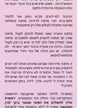
המוארת הזו - פשוט מרגישים בכל איברי הגוף עד
כמה העוצמה איכותית וחזקה.
החיבור למיידעים מביא המון אור ללומד
ולסביבתו. זוהי מתנה לדורות, מתנה מופלאה
שאיננה מתכלה לעולם אלה רק מתעצמת.
מתנה אישית שאני מאחל לכולם לקבל. מתנה
שאין יקר ממנה להעניק לעצמך ולסובבים. מתנה
שאני ממליץ מכל הלב לכל מי שיש בו רצון לקבל
אהבה, נתינה אין סופית וכיבוד האני הפנימי - לא
להמתין. יש כאן הכלה של כוח ותדר שמתעצם
ממפגש למפגש.
זו מתנה מדהימה שברגע שחווים אותה לא רוצים
להפסיק ומבינים את גדולתה וחשיבותה. לשמחתי
האיר לי המזל, התמדתי לא וויתרתי וסיימתי את
כל 4 התוכנות. אני מודה מאוד לבריאה שהובילה
אותי ועזרה לי להגיע אליך, לילה, בזמן המתאים
והנכון לי.
כשפניתי ללילה הסתבר שהקבוצה הראשונה
המתקדמת כבר החלה את המפגשים. "
ראשית
עליך להשלים את הפער שנוצר בינך לבין
הקבוצה
" אמרה לי לילה והפנתה אותי לרשימת