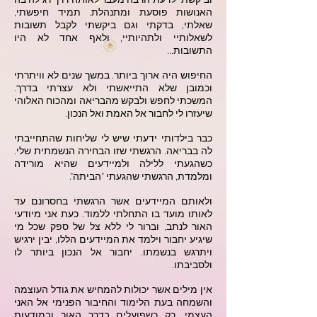
וביקשתי לדעת הרבה מעבר לאותה דרך רגילה בה
האנושות פוסעת ומתנהלת. תמיד חיפשתי,
שאלתי, בדקתי וגם ביקשתי לקבל תשובות
לשאלותיי ולתהיותיי, ולאף אחד לא היו
התשובות...
החיפוש היה ארוך ביותר. במשך שנים לא וויתרתי
וכמובן שלא התייאשתי ולא עצרתי בדרך.
המשכתי לחפש ולבקש מהבריאה ומהכוח האלוהי
שיעזרו לי לחבור אל האמת ואל הנכון.
כבר בילדותי ידעתי שיש לי שליחות שהתחייבתי
לה בבריאה. הרגשתי שזו הבחירה הנשמתית שלי.
כשהגעתי ללילה ולמיידעים שהיא מורידה
ומלמדת, הרגשתי שהגעתי "הביתה".
ולאותם המיידעים אשר הרגשתי בחסרונם עד
לאותו מועד בו התחלתי ללמוד. כעת אני מיודעי
האור לנתב, וברור לי ללא צל של ספק שכל מי
שיגיע יחבור וילמד את המיידעים הללו, יבין ירגיש
ויתרגש בנשמתו. יחבור אל הנכון ביותר לו
ולסביבתו.
אין מילים אשר יכולות להמחיש את גודל העוצמה
והשמחה בעת הלימוד והחיבור הפנימי אל האני
העצמי. רק כשפועלים בדרך האור ובמודעות