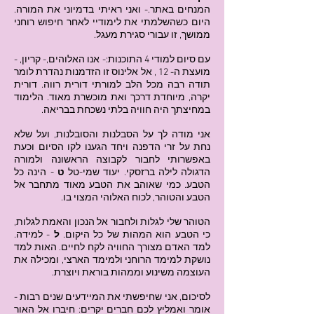
המנחים באתר.- ואני ראיתי בדמיוני את המורה.
היום כשהשלמתי את לימודיי לאחר חיפוש רוחני
ממושך, זו עבורי סגירת מעגל.
עם סיום למודי 4 התוכנות:- אנו האלוהים,- קריון, -
מועצת ה- 12 , אל אלינוס זו הזדמנות נהדרת לומר
תודה רבה מכל הלב למורתי דורית רווה. דורית
יקרה, מיוחדת דרכך ואת מוכשרת מאוד. הלימוד
במחיצתך היה חוויה בלתי נשכחת בבריאה.
אני מודה לך על הסבלנות והסובלנות, ועל שלא
נחת על זרי הדפנה ויחד הגענו לקו הסיום וכעת
באפשרותי לחבור לקבוצה הראשונה ולמורה
הדגולה לילה ברזסקי. יעוד שמי-טל
ט
- הינה כל
הטבע. כמי שאוהב את הטבע מאוד מתחבר אל
הטבע והטוהר, לכוח האלוהי המצוי בו.
הטוהר שלי לגלות ולחבור אל הנכון והאמת לגלות,
כי הטבע הוא המהות של כל היקום.
ל
- למידה.
למד האדם מצורך החוויה לקח לחיים. האות למד
נושקת למימד הרוחני ולמימד הארצי, ומכילה את
העוצמה משינוע וממהות בוראת ויוצרת.
לסיכום, אני שחיפשתי את המיידעים שנים רבות -
אומר ואמליץ לכם חברים יקרים: חיברו אל האור