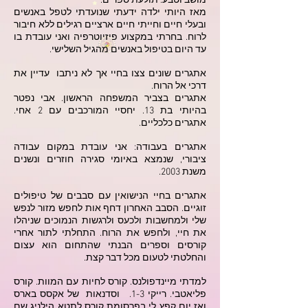
מושב וטבע. תולעת ספרים.
מאז היותי ילדה ידעתי שנועדתי לטפל באנשים
ובעלי חיים וחייתי חיים ארציים רגילים ללא חיבור
לרוח. בחרתי במקצוע פיזיוטרפיה ואני עובדת בו
עד היום בטיפול באנשים מהגיל השלישי.
אתגרים שונים צצו בחיי אך לא ניתבו עדיין את
דרכי אל הרוח.
אתגרים בצביר המשפחה הראשון. אבי נפטר
בהיותי בת 13. יחסיי המורכבים עם 2 אחי.
אתגרים כלכליים.
אתגרים בעבודה: אני עובדת במקום עבודה
ציבורי, שנמצא באיומי סגירה חוזרים ונשנים
משנת 2003.
אתגרים בחיי הנישואין עם סבבים של טיפולים
זוגיים. הסבב האחרון דחף אות לחפש מזור לנפש
שלי ולמחשבות ולכעס ולרגשות הנמוכים שניהלו
את חיי, ולחפש את הרוח. התחלתי לתור אחרי
קורסים וספרים הבנתי שהתחום הוא עצום
והחלטתי לטעום מכל דבר קצת.
למדתי מיינדפולנס. קורס לחיות עם המוות. קורס
פליאטבי. רייקי 1-3. וסדנאות של אקסס בארס
ואז יום קפץ לי בפרסומת קורס לתטא הילניג שם