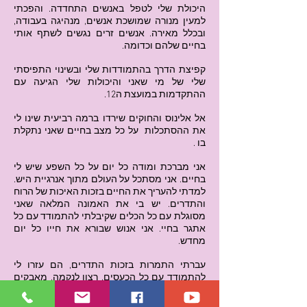
היכולת שלי לטפל באנשים התחדדה. והפכתי
למעין מנורה שמושכת אנשים, מנהיגה בעבודה,
ובכלל מאירה. אנשים זרים נגשים לשתף אותי
בחיים שלהם וכדומה.
קפיצת הדרך בהתמודדות שלי ובשינוי התפיסתי
שלי של מי שאני והיכולות שלי הגיעה עם
ההתקדמות במועצת ה12.
אל אלינוס והחוקים שירדו ברמה רביעית שינו לי
את ההסתכלות על כל מצב בחיים שאני נתקלת
בו .
אני מברכת ומודה כל יום על כל השפע שיש לי
בחיים. אני מסתכל על העולם מתוך אנרגיית היש.
למדתי להעריך את החיים בזכות האיכות של הרוח
והתדרים. יש בי את האמונה המלאה שאני
מסוגלת עם כל הכלים שקיבלתי להתמודד עם כל
אתגר בחיי. אני אנוש שבורא את חייו כל יום
מחדש.
עברתי התמרות בזכות התדרים, הם עזרו לי
להתמודד עם כל הכעסים, רצון לנקמה, מאבקים
שהיו לי בענייני ירושה, זוגיות, יחסים בעבודה, כל
מה שקורה בעולם והתמודדות עם משברים.