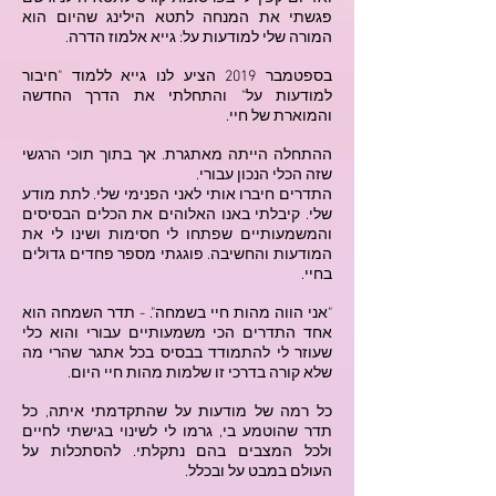
פגשתי את המנחה לתטא הילינג שהיום הוא
המורה שלי למודעות על: גייא אלמוז הדרה.
בספטמבר 2019 הציע לנו גייא ללמוד "חיבור
למודעות על" והתחלתי את הדרך החדשה
והמוארת של חיי.
ההתחלה הייתה מאתגרת. אך בתוך תוכי הרגשי
שזה הכלי הנכון עבורי.
התדרים חיברו אותי לאני הפנימי שלי. לתת מודע
שלי. קיבלתי באנו האלוהים את הכלים הבסיסים
והמשמעותיים שפתחו לי חסימות ושינו לי את
המודעות והחשיבה. פוגגתי מספר פחדים גדולים
בחיי.
"אני הווה מהות חיי בשמחה". - תדר השמחה הוא
אחד התדרים הכי משמעותיים עבורי והוא כלי
שעוזר לי להתמודד בבסיס בכל אתגר שהרי מה
שלא קורה בדרכי זו שלמות מהות חיי היום.
כל רמה של מודעות על שהתקדמתי איתה, כל
תדר שהוטמע בי, גרמו לי לשינוי בגישתי לחיים
ולכל המצבים בהם נתקלתי. להסתכלות על
העולם במבט על ובכלל.