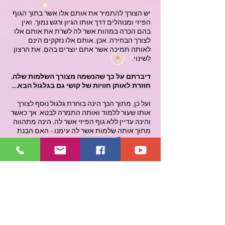
יש הצורך להתמיר את אותם אלו אשר בתוך הגוף
הפיזי ומנוהלים דרך אותו הגיון ורגש נמוך. ואין
בהם הכרה במהות אשר לה לשרת את אותם אלו
לצורך הבחירה. אכן, אותם אלו נזקקים הינם
לאותה תמיכה אשר אתם יוצרים בהם, את הרצון
לשינוי.
דיברתם על כך שהנשמה מצורך השלמות שלה,
חוזרת לאותן חוויות של קושי גם בגלגול הבא….
ועל כן, מתוך הכך הינה בוחרת גלגול נוסף לצורך
אותו שעור ללמוד ואותה התמרה לבטא. אך כאשר
והינה עדיין ללא גוף הפיזי אשר לה, הינה מתהווה
מתוך אותה שלמות אשר לה עימנו.- האם הבנת
את ההבדל?
אם כך, מכך שהיא לומדת למעלה כשהיא
עימכם וכשהיא באה בגלגול הבא היא מותמרת
ובאה מהקלות כי כבר למדה למעלה?
כאשר ואכן למדה מתוך הצורך אשר לה, כאשר ולא
הייתה בגוף הפיזי. אך כאשר ויורדת הינה לגוף
הפיזי, אותה "רשימה" אשר לקחה עימה והיוותה
בה מהות חיים אשר לא באו לביטוי מתוך אותו