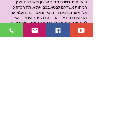
השליחות, לשרת מתוך הרצון אשר לכם. ואין
המהות אשר לנו לבטא בכם את אותה הכרה כ-
אלו אשר נבחנים היום
בידע
אשר בהם אלא אנו
מביאים בכם את ההכרה להכיר באיכויות אשר
לכם. ומתוך אותה הערכה של אותה איכות אשר
ירדה בכם באותם אלו שנים, אנו מהווים בכם
התמרה כאשר ואתם ב-
תן
אנו ב-
יה
להביא בכם.
ומתוך הכך אני אל אלינוס כאשר והכרתי בכם
איכות זו, אכן
זיכרון
לכם הוא
ערך
ומתוך אותו
זיכרון
אנו
נזכיר
לכם כי וכאשר פעלתם לפני אותם
אלו מיידעים שירדו במשך כל אותם אלו תדרים,
עבדתם, ופעלתם, וחשבתם, ויצרתם, והבאתם
עצמכם אל האמת המתגמלת דרך העצמי.
ומתוך אותו תהליך ראשוני של אותו מפגש ראשון
של
"אנו האלוהים"
באה בכם אותה
קבלה
של
עוצמת "האני" אשר גילה את תפארתו מצורך אשר
לו לבטא את ה- יש ולהכיל מתוך המהות
המשרתת, אכן תכירו בהבדל ותעריכו את המקום
אשר ממנו באתם אל המקום אשר אתם היום
נושאים אותו.
ומתוך אותה שליחות לבטא בכם את השירות אשר
יהווה
אמת ונכון
בכול עת,
אכן אותה ישות אור