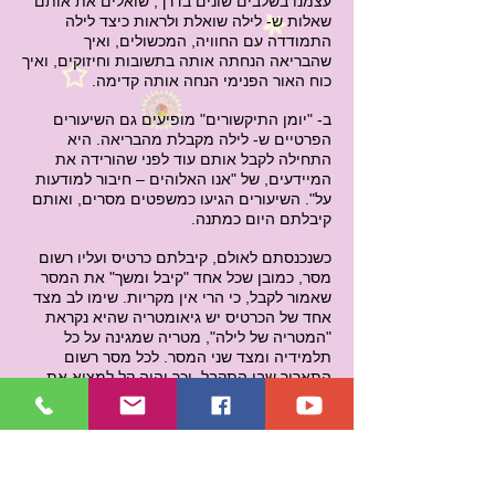
עצמנו בשלבים שונים בדרך, שואלים את אותם
שאלות ש- לילה שואלת ולראות כיצד לילה
התמודדה עם החוויה, המכשולים, ואיך
שהבריאה הנחתה אותה בתשובות וחיזוקים, ואיך
כוח האור הפנימי הנחה אותה קדימה.
ב- "יומן התיקשורים" מופיעים גם השיעורים
הפרטיים ש- לילה מקבלת מהבריאה. היא
התחילה לקבל אותם עוד לפני שהורידה את
המיידעים, של "אנו האלוהים – חיבור למודעות
על". השיעורים הגיעו כמשפטים מסרים, ואותם
קיבלתם היום כמתנה.
כשנכנסתם לאולם, קיבלתם כרטיס ועליו רשום
מסר, כמובן שכל אחד "קיבל ומשך" את המסר
שאמור לקבל, כי הרי אין מקריות. שימו לב מצד
אחד של הכרטיס יש גיאומטריה שהיא נקראת
"המטריה של לילה", מטריה שמגינה על כל
תלמידיה ומצד שני המסר. לכל מסר רשום
התאריך שבו התקבל, וכך יהיה קל למצוא את
ההסבר שלו ב- "יומן התיקשורים" של לילה אשר
כתבה ותיעדה.
כל אחד כאן, נמצא בשלב התפתחותי אחר וכולנו
יודעים שהתפתחות היא דרך והצמיחה היא