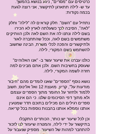
כרטיסים עם "מסרים", ניגע בנושא בהמשך.
עד ש- לילה תתארגן לתיקשור, אני רוצה לגעת
בכמה נקודות:
נתחיל עם "השם". חלק קוראים לה "לילה" וחלק
"לאה", הסיבה לכך כשעלתה לארץ לא הכירו
בשם לילה ונתנו לה את השם לאה ולכן הוותיקים
משתמשים בשם לאה, וככל שהתחברה לאור
ולתיקשורים והפכה לכלי משרת, הבינה שחשוב
להשתמש בשם המקורי, לילה.
כולנו עברנו את שיעור עשר ב- "אנו האלוהים"
שעוסק בחשיבות השם. ולכן אתם מבינים למה
חזרה לשמה המקורי, לילה.
נושא נוסף "הספרים" שאנו לומדים מהם "חיבור
מודעות על", קריון, מועצת 12 ואל אלינוס, חשוב
ללמוד ולחזור על החומר מתוך הספרים עצמם
ולא מתוך דפי הסיכומים שלנו. כי הם אינם
ספרים רגילים הם מכילים בתוכם תדר שמטעין
אותנו וממלא אותנו בהבנות נוספות בכל קריאה.
וכן לכל שיעור יש כותר, הכותרים התקבלו
בתיקשור על ידי לילה, והמטרה שיעזור לנו לזכור
להתחבר למהות של השיעור. מספיק שנעבור על