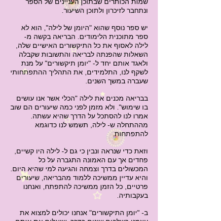
שמות הכותרים שבתוכן העניינים של הספר
ונתחבר לזיכרון ולתוכן השיעור.
יש ספר נוסף שהוא "היומן של לילה", הוא לא
ספר מתוכנית הלימודים. הבריאה בקשה מ-
לילה לאסוף את כל התיקשורים האישיים שלה,
השאלות שהפנתה לבריאה והתשובות שקבלה
ולאגד אותם יחד ל- "יומן תיקשורים" על מנת
לשקף לנו, התלמידים, את התהליך ההתפתחותי
שעברה במשך השנים.
בבריאה מכנים את לילה "הכלי אשר אנו עושים
בו שימוש". ולא מזמן לפני כמה שיעורים הם שוב
אמרו לנו להסתכל על הדרך שהיא עשתה.
מההתחלה ש- לילה, תשמש לנו כדוגמא
להתפתחות.
וזאת כדי שנראה ונבין כי גם ל- לילה היו קשיים,
פחדים אך עם האמונה התגברה על כל
המכשולים בדרך וצמחה והגיעה למי שהיא היום.
והיא עדיין ממשיכה ללמוד מהבריאה, שיעורים
פרטיים, כל הזמן ממשיכה להתפתח, ואנחנו
בעקבותיה.
ב- "יומן התיקשורים" אנחנו יכולים למצוא את