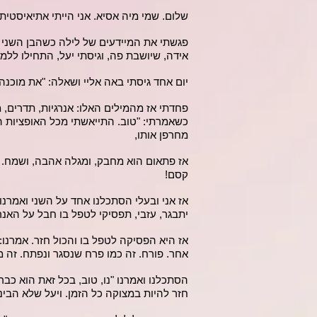
שלום. שמי מיה אסיא. אני הייתי אתיאיסטית 
פגשתי את המיידעים של לילה כשהבן השני שלי
אידה, שיושבת פה, וגיסתי יעל, התחילו ללמו
יום אחד גיסתי באה אליי ושאלה: "את מוכנה 
פחדתי אז מהמילים האלו: אנרגיות, תדרים,
כשאמרתי: "טוב. התייאשתי מכל האופציות הא
מחרפן אותו,
אז פתאום הוא מחבק, ומגלה אהבה, ושמח. ל
קסם!
אז אני ובעלי הסתכלנו אחד על השני ואמרנו 
יתבגר, עזבי, תפסיקי לטפל בו חבל על האנר
אז היא הפסיקה לטפל בו והכול חזר. אמרנו: "
אחר. פורח. זה כמו פרח שנסגר ונפתח. זה 
הסתכלנו ואמרנו "נו, טוב, בכל זאת הוא כב
חזר להיות במצוקה כל הזמן. ויעל שלא הבי