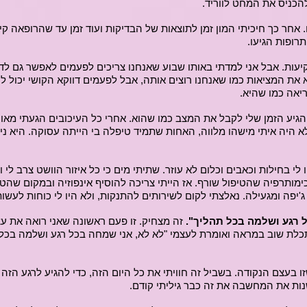
הכניס את המחט לווריד.
ם. אחר כך חיכיתי המון זמן לתוצאות של הבדיקות ועוד זמן עד שהרופאה ק
רופות הגיעו.
עות. אבל אני למדתי באותו שבוע שאנחנו צריכים לפעמים לאפשר גם לדב
 את המציאות כמו שאנחנו רוצים אותה, אבל לפעמים דווקא הקושי יכול ל
יאה כמו שהיא.
הגיע הזמן שלי לקבל את המצב כמו שהוא. אחרי כל העיכובים הגעתי מאוח
 לא היה איתי מישהו מלווה, האחות שתמיד טיפלה בי הייתה עסוקה. היא נ
י בחילות וכאבים וכלום לא עוזר. שתיתי מים כי כל איזור הוושט צרב לי 
'יפה ומגעילה. נאלצתי לקום לשירותים להתנקות, ולא היו לי כוחות לעשות
 רגע ושלמה בכל תהליך".
זה מצחיק. זו פעם ראשונה שאני רואה את עצ
כלת שוב במראה ואומרת לעצמי "לא לא, אני שמחה בכל רגע ושלמה בכל
בעצם הנקודה. בשביל זה חוויתי את כל היום הזה, כדי להגיע לרגע הזה 
שנות את המחשבה את זה כבר גיליתי קודם.