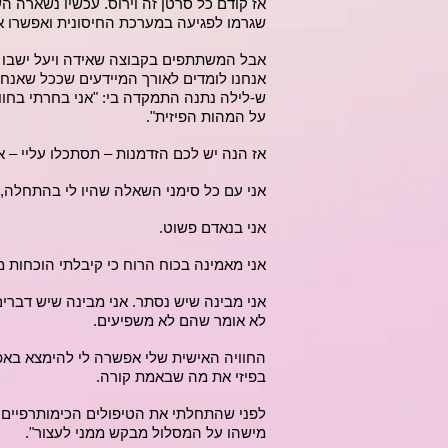
אז קודם כל סרטן זה וירוס. עכשיו נשארה 
שגרמו לפגיעה במערכת החיסונית ואפשרו את
אבל המשתתפים בקבוצה שאידה ויעל ישבו 
אנחנו לומדים לאורך המיידעים שככל שאנח
ש-לילה נתנה התמקדה בי: "אני בחרתי בחוו
על המהות הפיזית".
אז הנה יש לכם הזדמנות – תסתכלו עליי – א
אני עם כל סימני השאלה שהיו לי בהתחלה, 
אני בנאדם פשוט.
אני מאמינה בכוח הרוח כי קיבלתי הוכחות מ
אני מבינה שיש נסתר. אני מבינה שיש דברים
לא אומר שהם לא משפיעים.
החוויה האישית שלי אפשרה לי להימצא באפלה
בפיזי את מה שבאמת קורה.
לפני שהתחלתי את הטיפולים הכימותרפיים הל
מישהו על המסלול מבקש ממני לעצור".