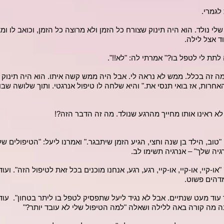
לגמרי.
 נולד. הוא היה תינוק שצורח כל הזמן ולא מרוצה כל הזמן, וכואב לו ומצי
ד אצל לילה.
לתת לי לטפל בו?" אמרתי לה: "לא!!".
 מה זה בכלל. ממש לא נראה לי. אבל היה ממש קשה איתו. הוא היה תינוק
חרות, אז בואי תנסי את." והיא שלחה לו טיפול אנרגטי. ותוך שלושה שבו
א ראינו אותו מחייך מהרגע שנולד. מה זה הדבר הזה?!
"טוב, הילד בן שנה וחצי, הגיע הזמן שיתבגר." ואמרנו ליעל: "הטיפולים 
גיה שלך" – אנרגיה תשימו לב.
או-קיי, או-קיי, או-קיי, רגע, רגע, אנחנו מוכנים בכל זאת לטיפול הזה". ו
מדהים פשוט.
ר עוד מעט שנתיים. אבל לא נגיד ליעל שתפסיק לטפל בו ליתר בטחון". עוד
נה מה קורה באה ללילה ושאלה "למה הטיפול שלי לא עובד יותר?"