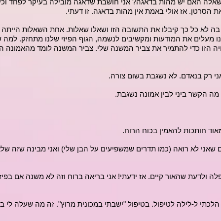
השאלה האם יש מהות בדאגה? אני חושבת שדאגה מובילה בעיקר לפחד וכע
 הסרטן. אז אולי באמת אין מהות בדאגה. זו דעתי.
בה לא כל כך קיבלו את התשובה הזו ושאלו שאלות. אחת השאלות הייתה
נו מעלים את המודעות ומקשיבים לנשמה, הגוף הפיזי שלנו מתחזק. למ
יה הזו כדי להתמיר את צביר המשנה שלי. צביר המשנה לומד מהאמונה ה
ני רק בנאדם. לא נשגבת בשום צורה.
מה הקשר ביני לבין אמונה נשגבת.
אוד חותכות להאמין בכוח הרוח.
 שאני לא רואה (כמו תדרים שמשפיעים על הבן שלי) ואני מבינה שזה שלא
 ולדעת שהאור קיים. אז ידעתי! אני בריאה ברוח וזה לא משנה אם בפיזי
כתי ל-לילה לטיפול. בטיפול "ישבתי במכונית מרוץ". זה מה שעלה לי בטי