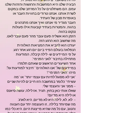
להיות משועבדים לחשיבה האינסופית,
הבעיה שלנו היא המחשבות והרגשות והזהות שלנו
עמם, הם משתלטים על כל המרחב שלנו במקום
לשרת אותנו. אנחנו טרודים בחוויות העבר או
באופרות סבון של העתיד.
העבר מגדיר מי אנחנו ואיך אנחנו מתנהגים
בהווה, והמטרות בעתיד קובעות אילו פעולות
ננקוט בהווה.
הזמן הוא אשליה פעם עובר מהר פעם עובר לאט,
מה שחשוב הוא הרגע הזה.
יעודנו הוא להביא את המציאות האלוהית
הנפלאה בעולם הפיזי ביום יום רגע אחר רגע.
על פי המיידעים ש- לילה קיבלה, המודעות
מתחילה בחיבור "לאני הפנימי".
אחד השיעורים הראשונים שאתם תלמדו
במיידעים של "אנו האלוהים" "חיבור למודעות על".
מיהו "האני הפנימי"?
"אני לא מסוגל לחיות עם עצמי יותר" או "מה
עשיתי" כלומר במחשבה הזו חייבים להיות שניים
– ממני אני והעצמי שלי.
שאלו אותי כאן בחוץ, תגיד, אז לילה, עושה סיאנס
או לילה היא מדיום?
– לא, לא, לילה היא לא מדיום, היא לארג'.
מה שמיוחד בלילה…זו העוצמה יחד עם הענווה
והטוב, עם כל מה שהיא מייצגת היום, היא כלי כמו