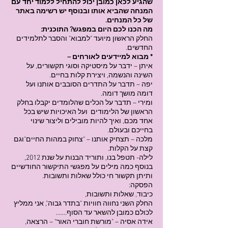
שהגיע לכאן כמובן יכול להתחיל ללמוד יחד עם
המנחה שהביא אותו ובנוסף יש רשימה באתר
של כל המנחים.
מה הכנו לכם היום במפגש? התוכנית:
החלק הראשון מיועד "למבוא" והסבר לתלמידים
החדשים.
* מבוא למיידעים לאורחים –
איתן – ידבר על מיסטיקה וסוגי תקשורים, על
השינה והנשמה, ויצירת קלות בחיים.
יפה – תדבר על התדרים הסובבים אותנו ועל
דומה מושך דומה.
ומירי – תדבר על הכלים שהלומדים יקבלו בחלק
הראשון של הלימודים ועל האיכויות שיש בכל
אחד מכם, ואיך להיות מובילים וליצור שינוי
בחייכם ובעולם.
מלכה – תצחיק אותנו – "צחוק במהות החיים"וגם
קצת על הקלות.
לילה- תטפל בנו, ותוריד הבנות על שנת 2012,
בנוסף כמה מילים על מפגשי התיקשור החודשיים
ותיתן תקשור חי כולל שאלות ותשובות.
הפסקה:
כיבוד, שאלות ותשובות,
החלק השני נחווה חוויות "בתדר גבוה", אני ממליץ
לכולם כמובן להשאר עד הסוף…….
אידה אסיה – "מורשת חוברי האור" – הרצאה,