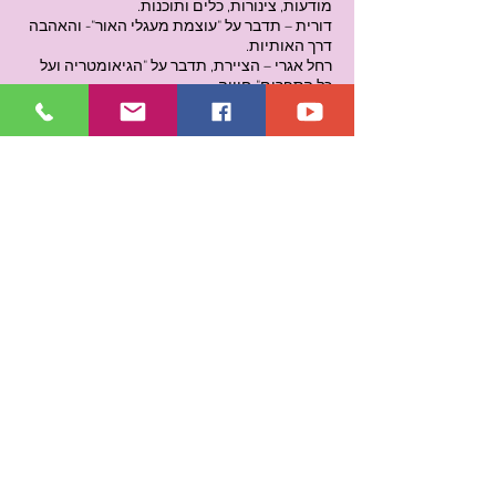
מודעות, צינורות, כלים ותוכנות.
דורית – תדבר על "עוצמת מעגלי האור"- והאהבה
דרך האותיות.
רחל אגרי – הציירת, תדבר על "הגיאומטריה ועל
כל הספרים", חוויה.
טיפול מיוחד לנוכחים – לילה
תוכנית הלימודים של המיידעים:
אני רוצה להסביר לנוכחים, איך ניתן ללמוד את
המיידעים שירדו ולענות על שאלות בנושא:
אתם תבינו את מבנה הבריאה, אתם תפתחו
שמיעה וראייה- רוחנית.
אתם תלמדו להשפיע בכוח המחשבה ותגלו
כמה השפעה יש בכל אחד מכם.
אתם תקבלו כלים מעשיים לחיות את החיים
מתוך הקלות.
אתם בעצם תלמדו לרטוט בתדרים ולהיות
בשווי תדר עם הבריאה והטוב, האנושות נזקקת.
אתם תשתנו עד לרמת הDNA.
צורת הלימודים
:
המרצים שקבלו רשות ובעלי "מפתח" להעביר
הלאה את המיידעים ולהסבירם, נמצאים בכל
רחבי הארץ, כל אחד מכם המעוניין להתחיל
ללמוד, יוכל ללמוד קרוב
לביתו.
המיידעים שירדו מכילים בתוכם תדרים בצורה