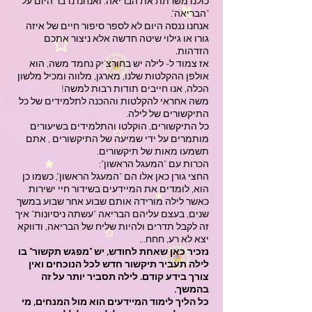
כולנו משרתת את הבריאה. ואנחנו נדבר היום על
"הבריאה".
אנחנו ננסה היום לא לספר סיפור חיים של איזה
גורו או גילוי שיטה חדשה אלא ניצור אתכם
הזדהות.
אז צמוד ל- לילה יש בחורצ'יק נחמד משה, הוא
אולפן ההקלטות שלנו, מארגן, מלווה ומכיל מלשון
הכלה, אנו חייבים תודות רבות למשה!
משה אחראי להקלטות וההכנה לתלמידים של כל
התיקשורים של לילה.
כל התיקשורים, הוקלטו והתלמידים בשיעורים
מותמרים על ידי שמיעה של התיקשורים , אתם
תשמעו מאות של תיקשורים.
הכרות עם "המעגל הראשון":
החצי גורן כאן אלו הם "המעגל הראשון", כשמו כן
הוא, לומדים את המיידעים בשידור חיי ישירות
כאשר לילה מורידה אותם שבוע אחר שבוע במשך
שנים, בעצם עליהם הבריאה "עשתה ניסיונות" איך
זה לקבל תדרים ולהיות שליח של הבריאה, ודווקא
יצא לא רע, חחח…
נזכיר כאן שאחת לחודש, יש "מפגש תקשור" בו
לילה תעביר תיקשור חדש לכל הנוכחים ואין
צורך בידע קודם. לילה תסביר יותר על זה
בהמשך.
כל הליך לימוד המיידעים הוא מול המנחים, מי