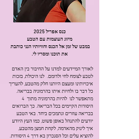
כנס אפריל 2025
מיזוג העוצמות עם הטבע
במבט של זמן אל הכנס וחוויותיו הנני כותבת 
את תוכנו ומסריו לי.
לאורך המיידעים למדנו על החיבור בין האדם 
לטבע לצומח לחי ולדומם.  לנו היכולת, בזכות 
איכויותינו ומעצם היותנו חלק מהטבע, להעריך 
כל דבר בו ולחיות איתו בהרמוניה בבריאה. 
מתאפשר לנו  להיות בהרמוניה מתוך  4 
היסודות הקיימים בכל הבריאה. כך הברואים 
בבריאה עוזרים ונתמכים ביחד. באי הטבע 
יודעים להתנהל באופן פשוט, כמו העץ היודע 
איך לינוק מהאדמה, לקחת חמצן מהטבע, 
להוציא עלים וכל הסנכרון בא דרך 4 היסודות. 