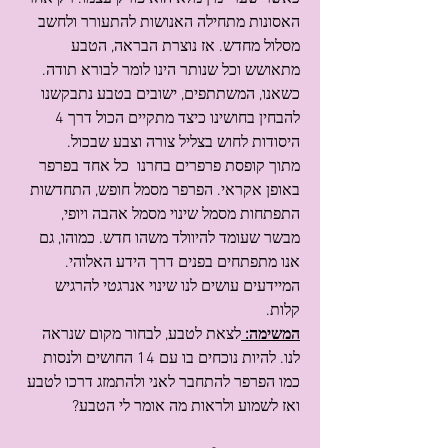
האסונות מתחילה האנושות להתעורר ולחשב 
מסלול מחדש. אז נוצרת הבראה, הטבע 
מתאושש וכל שנותר הינו לומר לבורא תודה.
כשאנו, המשתתפים, ישובים בטבע נתבקשנו 
להבחין בחושינו כיצד מתקיים הכול דרך 4 
היסודות לחוש בצליל צורה וצבע שבכול.
מתוך קופסת פרפרים בחרנו  כל אחד בפרפר 
באופן אקראי. הפרפר מסמל חופש, התחדשות 
התפתחות מסמל שינוי מסמל אהבה ויופי, 
מבשר שעומד להיוולד משהו חדש. כמוהו, גם 
אנו מתפתחים בפנים דרך הידע האלוהי. 
המיידעים עושים לנו שינוי אנרגטי להרגיש 
קלות.
המשימה: 
לצאת לטבע, לבחור מקום שנראה 
לנו. להיות נוכחים בו עם 14 החושים ולנסות 
כמו הפרפר להתחבר לאני ולהתמזג דרכו לטבע 
ואז לשמוע ולראות מה אומר לי הטבע?