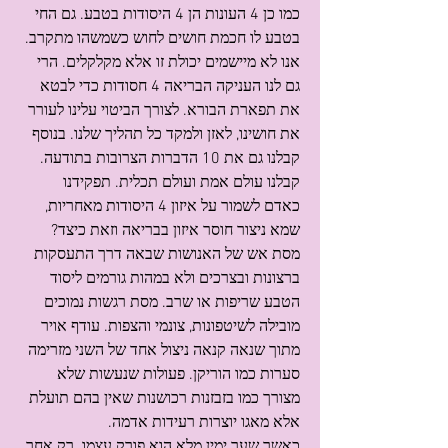
כמו כן 4 העונות הן 4 היסודות בטבע. גם החי 
בטבע לו חכמת חושים לחוש כשמשהו מתקרב. 
אנו לא מיישמים יכולת זו אלא מקלקלים. הרי 
גם לנו העניקה הבריאה 4 חסודות כדי לבטא 
את תפארת הבורא. לצורך הביטוי עלינו לעורר 
את חושינו, לאזן ולמקד כל תהליך שלנו. בנוסף 
קבלנו גם את 10 הדברות הצרובות בתודעה. 
קבלנו עולם אמת ועולם תכלית. תפקידנו 
כאדם לשמור על איזון 4 היסודות מאחריות, 
שמא ניצור חוסר איזון בבריאה וזאת כיצד?
מסת אש של האנושות שבאה דרך התעסקות 
ברצונות ובצרכים ולא במהות גורמים ליסוד 
הטבע שריפות או שרב. מסת רגשות נמוכים 
מובילה לשיטפונות, צונמי והצפות. עודף אויר 
מתוך שנאה קנאה ניצול אחד של השני מזרימה 
סערות כמו הוריקן. פעולות שנעשות שלא 
מצורך כמו בזבזנות רכושנות שאין בהם תועלת 
אלא מאגו יוצרות רעידות אדמה.
כאשר שער ימין מלא הוא פורק עצמו. רק אחר 