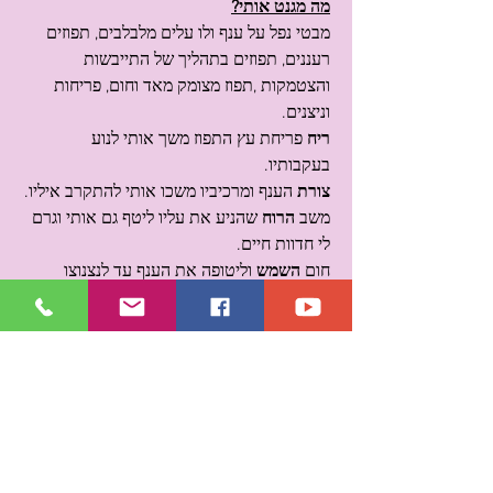
מה מגנט אותי?
מבטי נפל על ענף ולו עלים מלבלבים, תפוזים 
רעננים, תפוזים בתהליך של התייבשות 
והצטמקות ,תפוז מצומק מאד וחום, פריחות 
וניצנים.
ריח
 פריחת עץ התפוז משך אותי לנוע 
בעקבותיו.
צורת
 הענף ומרכיביו משכו אותי להתקרב איליו.
משב 
הרוח
 שהניע את עליו ליטף גם אותי וגרם 
לי חדוות חיים.
חום 
השמש 
וליטופה את הענף עד לנצנוצו 
העלה בי חיוך.
בתהליך החוויה הרב חושית ובהקשבה ממוקדת
הגיעו אלי הדברים הבאים:
לנו לך להמחישך את אורך הרוח
הנדרש בתהליך החיים.
כפי שנשא הענף הדקיק
את כל שלבי החיים,
החל מהניצן  ועד לפרי הקמל,