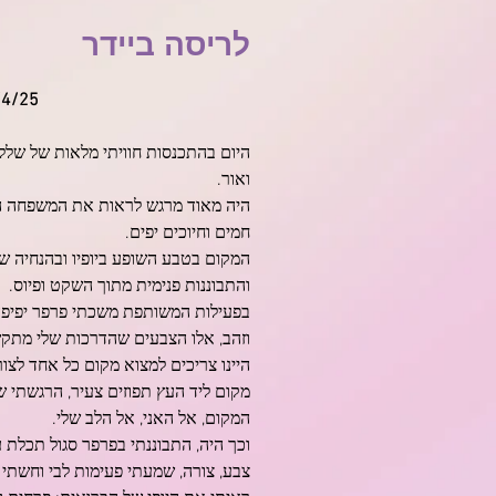
לריסה ביידר
5/4/25 התכנסות "מיזוג העוצמ
היום בהתכנסות חוויתי מלאות של שלל
ואור.
היה מאוד מרגש לראות את המשפחה המ
חמים וחיוכים יפים.
המקום בטבע השופע ביופיו ובהנחיה של
והתבוננות פנימית מתוך השקט ופיוס.
בפעילות המשותפת משכתי פרפר יפיפה
וזהב, אלו הצבעים שהדרכות שלי מתקש
היינו צריכים למצוא מקום כל אחד לצ
מקום ליד העץ תפוזים צעיר, הרגשתי 
המקום, אל האני, אל הלב שלי.
וכך היה, התבוננתי בפרפר סגול תכלת עם 
צבע, צורה, שמעתי פעימות לבי וחשתי ה