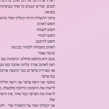
ראיתי את היופי של הברואים: פרחים ות
לבנים, יצורים קטנים כל אחד בעיסוקי
בשיאה.
מתוך התעלות הרוח קיבלתי מסר מהטב
חופש לאהוב
חופש לשמוח
חופש לבחור
חופש להיכנע
לאהוב משמחה ולבחור בכניעה.
כניעה עצמי.
טבע הוא בחופש מוחלט, התמזגות עם 
רצון לאהוב וצורך בלתת אהבה כמו בט
אני מציירת פרפרים כבר תקופה ארוכה
כמו פרפר.
כאשר אני רואה פרפר אני רואה קלילות,
לראות את התמונה הרחבה מלמעלה, מת
לראות את הפרפר בכל אחד, את היופי ש
שלו.
אני קיבלתי מסר על התפקיד שלי - לח