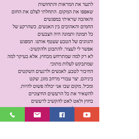
לתעד את המראות והתחושות
שאפפו את המקום. התחלתי לצלם את החום 
והאהבה שראיתי במפגשים
החמים והאהובים בין האנשים, כשהרקע של 
כל תמונה ותמונה היה הצבעים
והגוונים של הטבע שעטף אותנו. המפגש 
אפשר לי לעצור, להתבונן ולהקשיב-
לא רק למה שמתרחש מבחוץ, אלא בעיקר למה 
שמתבקש לעלות מתוכי.
החיבור לטבע, לאנשים ולרגעים השקטים 
ביניהם, יצר עבורי מרחב מוגן, שקט
ומכיל, מקום שבו אני יכולה פשוט להיות, 
להשאיר את כל הרעשים החיצוניים
בחוץ ולאט לאט להקשיב לרעשים 
הפנימיים ולהשקיטם.
כמו תמיד, המפגשים עם לילה ברזסקי מחזקים 
ונותנים המון ידע, הבנות
ותובנות לדרך שאני עושה. חזרתי עם לב פתוח 