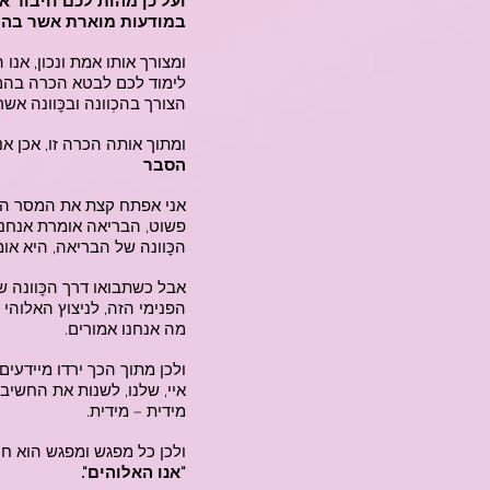
ועל כן מהות לכם חיבור אל
במודעות מוארת אשר בה ה
ומצורך אותו אמת ונכון, אנו
לימוד לכם לבטא הכרה בהם,
הצורך בהכְוונה ובכׇּוונה אש
ומתוך אותה הכרה זו, אכן א
הסבר
אני אפתח קצת את המסר הז
פשוט, הבריאה אומרת אנחנו
הכׇּוונה של הבריאה, היא או
אבל כשתבואו דרך הכׇּוונה
הפנימי הזה, לניצוץ האלוהי ש
מה אנחנו אמורים.
ולכן מתוך הכך ירדו מיידעים
איי, שלנו, לשנות את החשי
מידית – מידית.
ולכן כל מפגש ומפגש הוא חי
"אנו האלוהים".