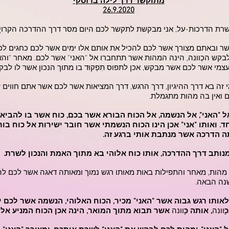
מתוקשר דרך לילה ברזסקי
26.9.2020
שרת הדרכות-על, אני מבקשת לתקשר לכם היום מסר דרך ההדרכה הקרויׇה
ר ובאתם מצורך אשר לכם להכיל את אותם אלו ימים אשר לכם כחגים לכם 
לבקש הכְוונה, הינה המהות אשר תתחברו אל "האני" אשר לכם. מאחר "והא
עצמי אשר לכם אשר מבקש, אכן לתפוס תִפְקוּד בו מתוך הנכון אשר לו לבק
מי זה בא דרך ההיגיון, דרך הרגש, דרך המציאות אשר לכם אשר אתם חווים 
 ואין בה מהות מתגמלת.
 "האני", אל הנשמה, אל הכוח הבורא אשר בכם, כוח אשר בו להביא
. ואותו "אני" אכן הינו הכוח הנשמתי אשר חובר ישירות אל כוח בו
 הדרכה אשר מנתבת אותי ברגע זה.
 מנותב דרך ההדרכה, אותו כוח אלוהי בא מתוך האמת והנכון לשרת.
ם מהות, מאחר והתפילות באות מאותו רגש נמוך ומאותה דאגה אשר לכם ל
נה הבאה.
אותו רגש גבוה אשר "האני" מכיר, הכוח האלוהי, הנשמה אשר לכם יו
כ
ׇּוונה
, אותה כּ
ׇוונה
אשר תבוא מתוך המואר, הינה אכן הכוח המניע אל 