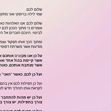
שלום לכם,
שמי לילה ברזסקי ואני מתק
שלום לכם, אנו האלוהות כאש
אומרים כי מתוך הנכון לכם 
לביטוי, הינכם חוברים אל ה
ומתוך הכך אותו תִפְקוּד עצ
מודעות אשר משרתת דפוסים
על כן אנו מכ
ׇוְונים
אותכם אל
אשר קיימת בכול אחד ואחד
אשר מנתבת אותכם, כאותה
ועל כן לכם, כאשר "האני"
ועל כן תפילות לכם אין בה
לקראת אותו תהליך חדש לש
ועל כן יש מהות להתחבר ל
צורך בתפילות, יש צורך ב