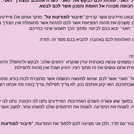
 "האני", ומהות לכם לבקש את "האני" לשרת אותכם, ומצורך "האני",
כְוונה מכ
ׇּוונת
אל האמת והנכון אשר לכם לבטא.
 הבאנו מיידעים אשר קרויים
"חיבור למודעות על"
. מתוך אותם אלו מיידעי
 מְשׇנים את מהות המציאות אשר לכם למהות אשר מתגמלת ואין הצורך ב
ר "האני" יבוא בכם לביטוי, ומתוך הכך תשנעו שינוי בחייכם.
נו האלוהות לכם באהבה, להביא בכם מסר זה. תודה.
ה.
 נמצאים עכשיו באנרגית עידן שנקרא "החגים שלנו", לבקש ולהתפלל ולהכ
מרת אתם עושים את זה מתוך רציו, היגיון ושכל ואין מהות לתפילות.
 של "האני" אשר לכם, שהוא למעשה הנשמה אשר מחוברת לכוח בורא, מחו
בתוככם, הוא יכׇוון אותכם נכון, לא צריך תפילות, צריך כׇּוונה מה אנחנו ר
 במשך שש עשרה השנים האחרונות. המיידעים נתנו לנו הכְּוונה, נתנו לנו י
בה, לשנות את התודעה, לשנות את הדפוסים שלנו למשהו אחר, למצב אשר 
בור עם תדר, ולכן אני מציעה לכם ללמוד את המודעות,
"חיבור למודעות 